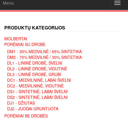
Meniu
Toggl
navig
PRODUKTŲ KATEGORIJOS
MOLBERTAI
PORĖMIAI SU DROBE
DM1 - 35% MEDVILNĖ / 65% SINTETIKA
DM2 - 70% MEDVILNĖ / 30% SINTETIKA
DL1 - LININĖ DROBĖ, ŠVELNI
DL2 - LININĖ DROBĖ, VIDUTINĖ
DL3 - LININĖ DROBĖ, GRUBI
DC1 - MEDVILNINĖ, LABAI ŠVELNI
DC2 - MEDVILNINĖ, VIDUTINĖ
DS1 - SINTETINĖ, LABAI ŠVELNI
DS2 - SINTETINĖ, LABAI ŠVELNI
DJ1 - DŽIUTAS
DJ2 - JUODAI GRUNTUOTA
PORĖMIAI BE DROBĖS