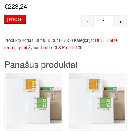
€
223,24
Į krepšelį
-
+
produkto kie
Produkto kodas:
3P100DL3-180x250
Kategorija:
DL3 - Lininė
drobė, grubi
Žyma:
Drobė DL3 Profilis 100
Panašūs produktai