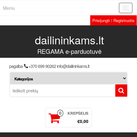
Meniu
Toggl
navig
Prisijungti / Registruotis
dailininkams.lt
REGAMA e-parduotuvė
pagalba
+370 699 90262 info@dailininkams.lt
KREPŠELIS
0
€0,00