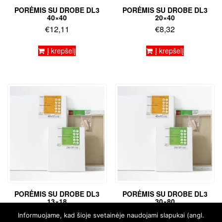
PORĖMIS SU DROBE DL3
PORĖMIS SU DROBE DL3
40×40
20×40
€
12,11
€
8,32
Į krepšelį
Į krepšelį
PORĖMIS SU DROBE DL3
PORĖMIS SU DROBE DL3
13×18
30×80
€
4,93
€
19,24
Informuojame, kad šioje svetainėje naudojami slapukai (angl.