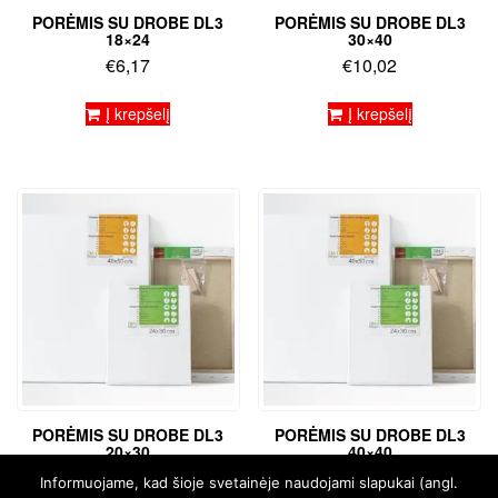
PORĖMIS SU DROBE DL3
PORĖMIS SU DROBE DL3
18×24
30×40
€
6,17
€
10,02
Į krepšelį
Į krepšelį
PORĖMIS SU DROBE DL3
PORĖMIS SU DROBE DL3
20×30
40×40
€
7,14
€
12,11
Informuojame, kad šioje svetainėje naudojami slapukai (angl.