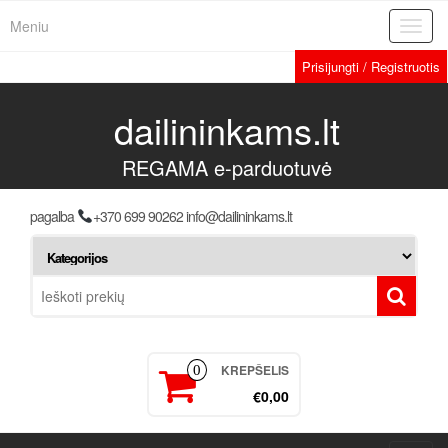
Meniu
Toggl
navig
Prisijungti / Registruotis
dailininkams.lt
REGAMA e-parduotuvė
pagalba
+370 699 90262 info@dailininkams.lt
KREPŠELIS
0
€0,00