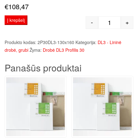
€
108,47
Į krepšelį
-
+
produkto kie
Produkto kodas:
2P30DL3-130x160
Kategorija:
DL3 - Lininė
drobė, grubi
Žyma:
Drobė DL3 Profilis 30
Panašūs produktai