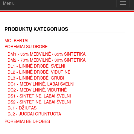
Meniu
Toggl
navig
PRODUKTŲ KATEGORIJOS
MOLBERTAI
PORĖMIAI SU DROBE
DM1 - 35% MEDVILNĖ / 65% SINTETIKA
DM2 - 70% MEDVILNĖ / 30% SINTETIKA
DL1 - LININĖ DROBĖ, ŠVELNI
DL2 - LININĖ DROBĖ, VIDUTINĖ
DL3 - LININĖ DROBĖ, GRUBI
DC1 - MEDVILNINĖ, LABAI ŠVELNI
DC2 - MEDVILNINĖ, VIDUTINĖ
DS1 - SINTETINĖ, LABAI ŠVELNI
DS2 - SINTETINĖ, LABAI ŠVELNI
DJ1 - DŽIUTAS
DJ2 - JUODAI GRUNTUOTA
PORĖMIAI BE DROBĖS