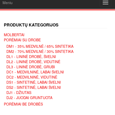
Meniu
Toggl
navig
PRODUKTŲ KATEGORIJOS
MOLBERTAI
PORĖMIAI SU DROBE
DM1 - 35% MEDVILNĖ / 65% SINTETIKA
DM2 - 70% MEDVILNĖ / 30% SINTETIKA
DL1 - LININĖ DROBĖ, ŠVELNI
DL2 - LININĖ DROBĖ, VIDUTINĖ
DL3 - LININĖ DROBĖ, GRUBI
DC1 - MEDVILNINĖ, LABAI ŠVELNI
DC2 - MEDVILNINĖ, VIDUTINĖ
DS1 - SINTETINĖ, LABAI ŠVELNI
DS2 - SINTETINĖ, LABAI ŠVELNI
DJ1 - DŽIUTAS
DJ2 - JUODAI GRUNTUOTA
PORĖMIAI BE DROBĖS