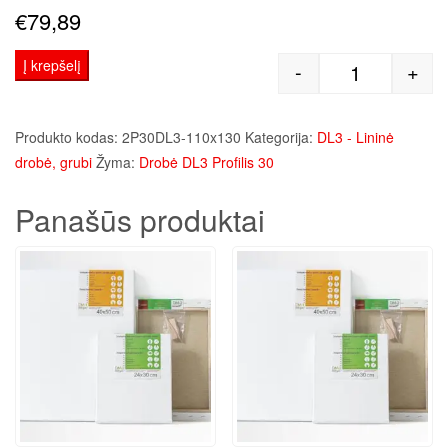
€
79,89
Į krepšelį
-
+
produkto kie
Produkto kodas:
2P30DL3-110x130
Kategorija:
DL3 - Lininė
drobė, grubi
Žyma:
Drobė DL3 Profilis 30
Panašūs produktai