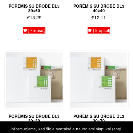
PORĖMIS SU DROBE DL3
PORĖMIS SU DROBE DL3
30×60
40×40
€
13,29
€
12,11
Į krepšelį
Į krepšelį
PORĖMIS SU DROBE DL3
PORĖMIS SU DROBE DL3
30×30
30×70
€
8,58
€
15,13
Informuojame, kad šioje svetainėje naudojami slapukai (angl.