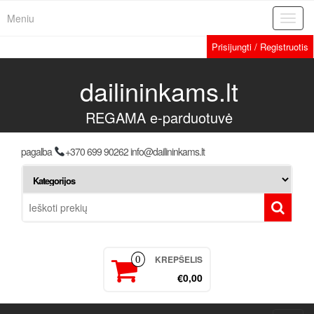
Meniu
Toggl
navig
Prisijungti / Registruotis
dailininkams.lt
REGAMA e-parduotuvė
pagalba
+370 699 90262 info@dailininkams.lt
KREPŠELIS
0
€0,00