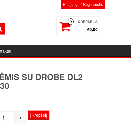
Prisijungti / Registruotis
KREPŠELIS
0
€0,00
taktai
ĖMIS SU DROBE DL2
30
1
Į krepšelį
+
produkto kiekis: Porėmis su drobe DL2 40x130