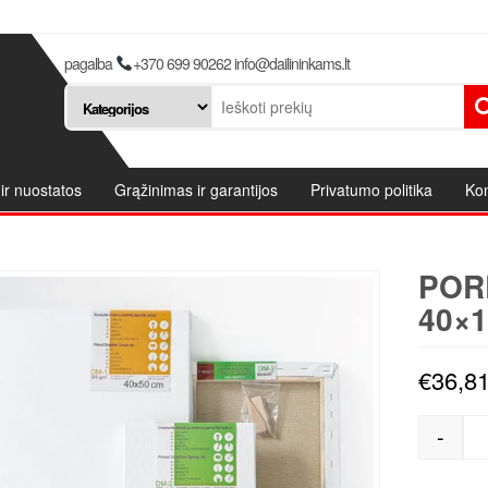
pagalba
+370 699 90262 info@dailininkams.lt
ir nuostatos
Grąžinimas ir garantijos
Privatumo politika
Kon
POR
40×1
€
36,8
-