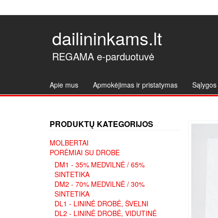
dailininkams.lt
REGAMA e-parduotuvė
Apie mus
Apmokėjimas ir pristatymas
Sąlygos 
PRODUKTŲ KATEGORIJOS
MOLBERTAI
PORĖMIAI SU DROBE
DM1 - 35% MEDVILNĖ / 65%
SINTETIKA
DM2 - 70% MEDVILNĖ / 30%
SINTETIKA
DL1 - LININĖ DROBĖ, ŠVELNI
DL2 - LININĖ DROBĖ, VIDUTINĖ