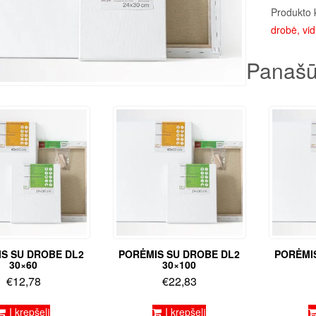
Produkto 
drobė, vid
Panašū
S SU DROBE DL2
PORĖMIS SU DROBE DL2
PORĖMI
30×60
30×100
€
12,78
€
22,83
Į krepšelį
Į krepšelį