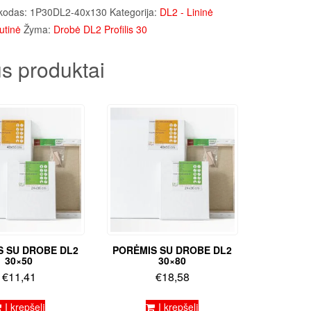
kodas:
1P30DL2-40x130
Kategorija:
DL2 - Lininė
utinė
Žyma:
Drobė DL2 Profilis 30
s produktai
S SU DROBE DL2
PORĖMIS SU DROBE DL2
30×50
30×80
€
11,41
€
18,58
Į krepšelį
Į krepšelį