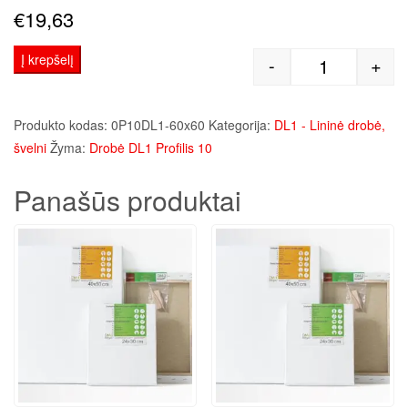
€
19,63
Į krepšelį
-
+
produkto kie
Produkto kodas:
0P10DL1-60x60
Kategorija:
DL1 - Lininė drobė,
švelni
Žyma:
Drobė DL1 Profilis 10
Panašūs produktai