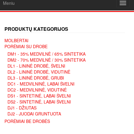
Meniu
Toggl
navig
PRODUKTŲ KATEGORIJOS
MOLBERTAI
PORĖMIAI SU DROBE
DM1 - 35% MEDVILNĖ / 65% SINTETIKA
DM2 - 70% MEDVILNĖ / 30% SINTETIKA
DL1 - LININĖ DROBĖ, ŠVELNI
DL2 - LININĖ DROBĖ, VIDUTINĖ
DL3 - LININĖ DROBĖ, GRUBI
DC1 - MEDVILNINĖ, LABAI ŠVELNI
DC2 - MEDVILNINĖ, VIDUTINĖ
DS1 - SINTETINĖ, LABAI ŠVELNI
DS2 - SINTETINĖ, LABAI ŠVELNI
DJ1 - DŽIUTAS
DJ2 - JUODAI GRUNTUOTA
PORĖMIAI BE DROBĖS