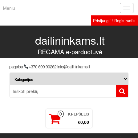
Meniu
Toggl
navig
Prisijungti / Registruotis
dailininkams.lt
REGAMA e-parduotuvė
pagalba
+370 699 90262 info@dailininkams.lt
KREPŠELIS
0
€0,00