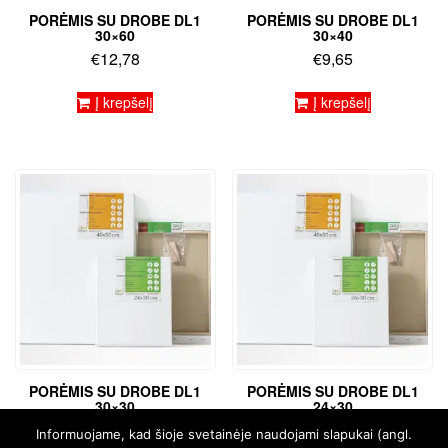
PORĖMIS SU DROBE DL1
PORĖMIS SU DROBE DL1
30×60
30×40
€
12,78
€
9,65
Į krepšelį
Į krepšelį
PORĖMIS SU DROBE DL1
PORĖMIS SU DROBE DL1
30×30
24×30
€
8,28
€
7,46
Informuojame, kad šioje svetainėje naudojami slapukai (angl.