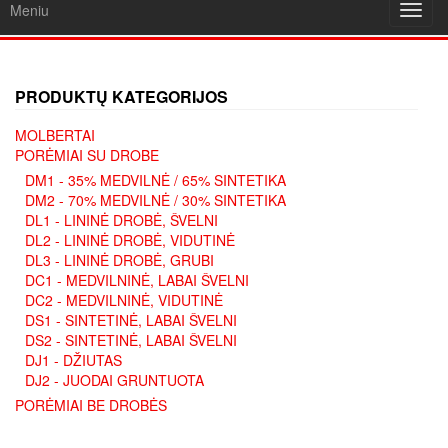
Meniu
Toggl
navig
PRODUKTŲ KATEGORIJOS
MOLBERTAI
PORĖMIAI SU DROBE
DM1 - 35% MEDVILNĖ / 65% SINTETIKA
DM2 - 70% MEDVILNĖ / 30% SINTETIKA
DL1 - LININĖ DROBĖ, ŠVELNI
DL2 - LININĖ DROBĖ, VIDUTINĖ
DL3 - LININĖ DROBĖ, GRUBI
DC1 - MEDVILNINĖ, LABAI ŠVELNI
DC2 - MEDVILNINĖ, VIDUTINĖ
DS1 - SINTETINĖ, LABAI ŠVELNI
DS2 - SINTETINĖ, LABAI ŠVELNI
DJ1 - DŽIUTAS
DJ2 - JUODAI GRUNTUOTA
PORĖMIAI BE DROBĖS