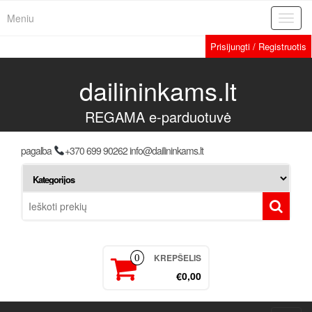
Meniu
Toggl
navig
Prisijungti / Registruotis
dailininkams.lt
REGAMA e-parduotuvė
pagalba
+370 699 90262 info@dailininkams.lt
KREPŠELIS
0
€0,00