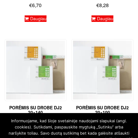
€
6,70
€
8,28
Daugiau
Daugiau
PORĖMIS SU DROBE DJ2
PORĖMIS SU DROBE DJ2
20×140
20×100
€
18,57
€
13,48
Informuojame, kad šioje svetainėje naudojami slapukai (angl.
cookies). Sutikdami, paspauskite mygtuką „Sutinku“ arba
Daugiau
Daugiau
naršykite toliau. Savo duotą sutikimą bet kada galėsite atšaukti