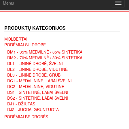
Meniu
Toggl
navig
PRODUKTŲ KATEGORIJOS
MOLBERTAI
PORĖMIAI SU DROBE
DM1 - 35% MEDVILNĖ / 65% SINTETIKA
DM2 - 70% MEDVILNĖ / 30% SINTETIKA
DL1 - LININĖ DROBĖ, ŠVELNI
DL2 - LININĖ DROBĖ, VIDUTINĖ
DL3 - LININĖ DROBĖ, GRUBI
DC1 - MEDVILNINĖ, LABAI ŠVELNI
DC2 - MEDVILNINĖ, VIDUTINĖ
DS1 - SINTETINĖ, LABAI ŠVELNI
DS2 - SINTETINĖ, LABAI ŠVELNI
DJ1 - DŽIUTAS
DJ2 - JUODAI GRUNTUOTA
PORĖMIAI BE DROBĖS