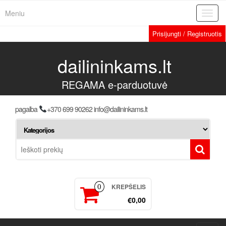
Meniu
Toggl
navig
Prisijungti / Registruotis
dailininkams.lt
REGAMA e-parduotuvė
pagalba
+370 699 90262 info@dailininkams.lt
KREPŠELIS
0
€0,00