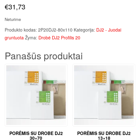
€
31,73
Neturime
Produkto kodas:
2P20DJ2-80x110
Kategorija:
DJ2 - Juodai
gruntuota
Žyma:
Drobė DJ2 Profilis 20
Panašūs produktai
PORĖMIS SU DROBE DJ2
PORĖMIS SU DROBE DJ2
30×70
13×18