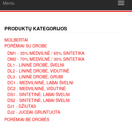
Meniu
Toggl
navig
PRODUKTŲ KATEGORIJOS
MOLBERTAI
PORĖMIAI SU DROBE
DM1 - 35% MEDVILNĖ / 65% SINTETIKA
DM2 - 70% MEDVILNĖ / 30% SINTETIKA
DL1 - LININĖ DROBĖ, ŠVELNI
DL2 - LININĖ DROBĖ, VIDUTINĖ
DL3 - LININĖ DROBĖ, GRUBI
DC1 - MEDVILNINĖ, LABAI ŠVELNI
DC2 - MEDVILNINĖ, VIDUTINĖ
DS1 - SINTETINĖ, LABAI ŠVELNI
DS2 - SINTETINĖ, LABAI ŠVELNI
DJ1 - DŽIUTAS
DJ2 - JUODAI GRUNTUOTA
PORĖMIAI BE DROBĖS