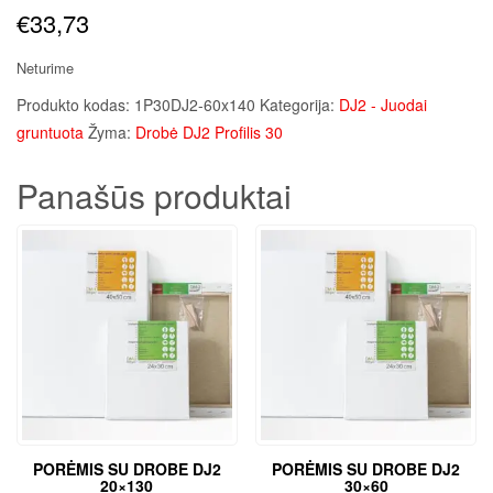
€
33,73
Neturime
Produkto kodas:
1P30DJ2-60x140
Kategorija:
DJ2 - Juodai
gruntuota
Žyma:
Drobė DJ2 Profilis 30
Panašūs produktai
PORĖMIS SU DROBE DJ2
PORĖMIS SU DROBE DJ2
20×130
30×60