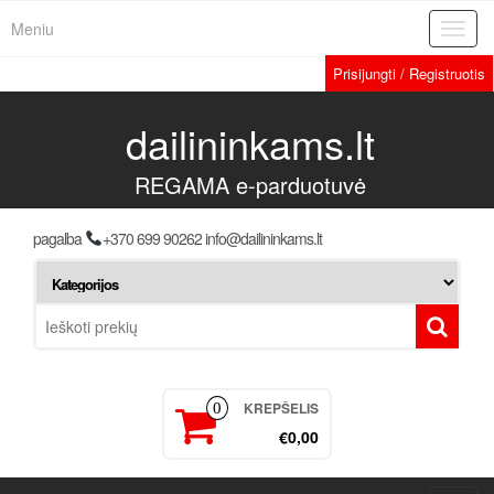
Meniu
Toggl
navig
Prisijungti / Registruotis
dailininkams.lt
REGAMA e-parduotuvė
pagalba
+370 699 90262 info@dailininkams.lt
KREPŠELIS
0
€0,00