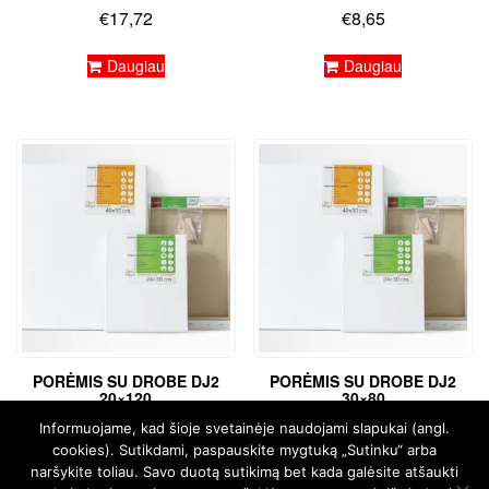
€
17,72
€
8,65
Daugiau
Daugiau
PORĖMIS SU DROBE DJ2
PORĖMIS SU DROBE DJ2
20×120
30×80
€
16,17
€
13,27
Informuojame, kad šioje svetainėje naudojami slapukai (angl.
cookies). Sutikdami, paspauskite mygtuką „Sutinku“ arba
Daugiau
Daugiau
naršykite toliau. Savo duotą sutikimą bet kada galėsite atšaukti