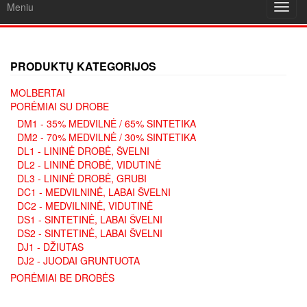
Meniu
Toggl
navig
PRODUKTŲ KATEGORIJOS
MOLBERTAI
PORĖMIAI SU DROBE
DM1 - 35% MEDVILNĖ / 65% SINTETIKA
DM2 - 70% MEDVILNĖ / 30% SINTETIKA
DL1 - LININĖ DROBĖ, ŠVELNI
DL2 - LININĖ DROBĖ, VIDUTINĖ
DL3 - LININĖ DROBĖ, GRUBI
DC1 - MEDVILNINĖ, LABAI ŠVELNI
DC2 - MEDVILNINĖ, VIDUTINĖ
DS1 - SINTETINĖ, LABAI ŠVELNI
DS2 - SINTETINĖ, LABAI ŠVELNI
DJ1 - DŽIUTAS
DJ2 - JUODAI GRUNTUOTA
PORĖMIAI BE DROBĖS