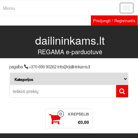
Meniu
Toggl
navig
Prisijungti / Registruotis
dailininkams.lt
REGAMA e-parduotuvė
pagalba
+370 699 90262 info@dailininkams.lt
KREPŠELIS
0
€0,00