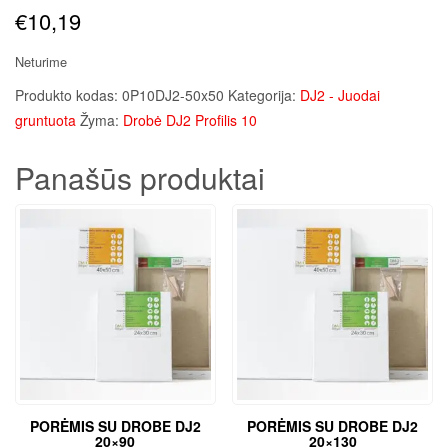
€
10,19
Neturime
Produkto kodas:
0P10DJ2-50x50
Kategorija:
DJ2 - Juodai
gruntuota
Žyma:
Drobė DJ2 Profilis 10
Panašūs produktai
PORĖMIS SU DROBE DJ2
PORĖMIS SU DROBE DJ2
20×90
20×130