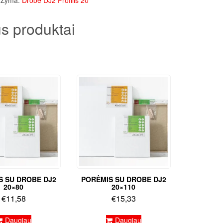
Žyma:
Drobė DJ2 Profilis 20
s produktai
S SU DROBE DJ2
PORĖMIS SU DROBE DJ2
20×80
20×110
€
11,58
€
15,33
Daugiau
Daugiau