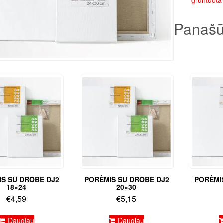
gruntuota
Panašū
S SU DROBE DJ2
PORĖMIS SU DROBE DJ2
PORĖMI
18×24
20×30
€
4,59
€
5,15
Daugiau
Daugiau