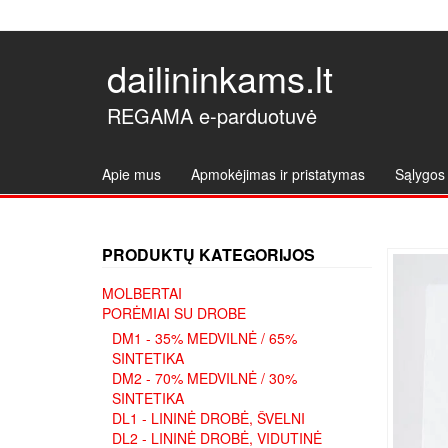
dailininkams.lt
REGAMA e-parduotuvė
Apie mus
Apmokėjimas ir pristatymas
Sąlygos 
PRODUKTŲ KATEGORIJOS
MOLBERTAI
PORĖMIAI SU DROBE
DM1 - 35% MEDVILNĖ / 65%
SINTETIKA
DM2 - 70% MEDVILNĖ / 30%
SINTETIKA
DL1 - LININĖ DROBĖ, ŠVELNI
DL2 - LININĖ DROBĖ, VIDUTINĖ