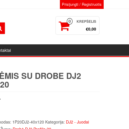
Prisijungti / Registruotis
KREPŠELIS
0
€0,00
taktai
ĖMIS SU DROBE DJ2
20
7
kodas:
1P20DJ2-40x120
Kategorija:
DJ2 - Juodai