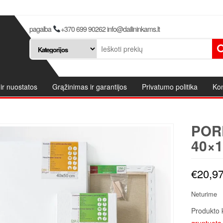
pagalba
+370 699 90262 info@dailininkams.lt
ir nuostatos
Grąžinimas ir garantijos
Privatumo politika
Kon
POR
40×1
€
20,9
Neturime
Produkto 