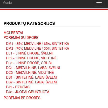
Meniu
Toggl
navig
PRODUKTŲ KATEGORIJOS
MOLBERTAI
PORĖMIAI SU DROBE
DM1 - 35% MEDVILNĖ / 65% SINTETIKA
DM2 - 70% MEDVILNĖ / 30% SINTETIKA
DL1 - LININĖ DROBĖ, ŠVELNI
DL2 - LININĖ DROBĖ, VIDUTINĖ
DL3 - LININĖ DROBĖ, GRUBI
DC1 - MEDVILNINĖ, LABAI ŠVELNI
DC2 - MEDVILNINĖ, VIDUTINĖ
DS1 - SINTETINĖ, LABAI ŠVELNI
DS2 - SINTETINĖ, LABAI ŠVELNI
DJ1 - DŽIUTAS
DJ2 - JUODAI GRUNTUOTA
PORĖMIAI BE DROBĖS