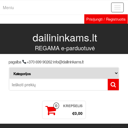
Meniu
Toggl
navig
Prisijungti / Registruotis
dailininkams.lt
REGAMA e-parduotuvė
pagalba
+370 699 90262 info@dailininkams.lt
KREPŠELIS
0
€0,00