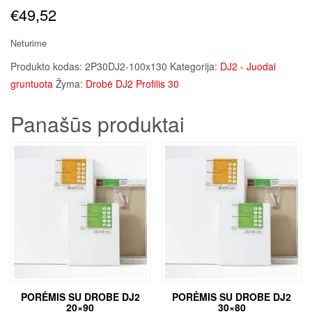
€
49,52
Neturime
Produkto kodas:
2P30DJ2-100x130
Kategorija:
DJ2 - Juodai
gruntuota
Žyma:
Drobė DJ2 Profilis 30
Panašūs produktai
PORĖMIS SU DROBE DJ2
PORĖMIS SU DROBE DJ2
20×90
30×80