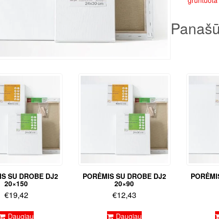
gruntuota
Panašū
S SU DROBE DJ2
PORĖMIS SU DROBE DJ2
PORĖMI
20×150
20×90
€
19,42
€
12,43
Daugiau
Daugiau