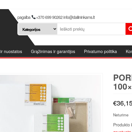
pagalba
+370 699 90262 info@dailininkams.lt
ir nuostatos
Grąžinimas ir garantijos
Privatumo politika
Kon
POR
100×
€
36,1
Neturime
Produkto 