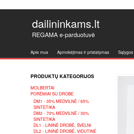
dailininkams.lt
REGAMA e-parduotuvė
Apie mus
Apmokėjimas ir pristatymas
Sąlygos 
PRODUKTŲ KATEGORIJOS
MOLBERTAI
PORĖMIAI SU DROBE
DM1 - 35% MEDVILNĖ / 65%
SINTETIKA
DM2 - 70% MEDVILNĖ / 30%
SINTETIKA
DL1 - LININĖ DROBĖ, ŠVELNI
DL2 - LININĖ DROBĖ, VIDUTINĖ