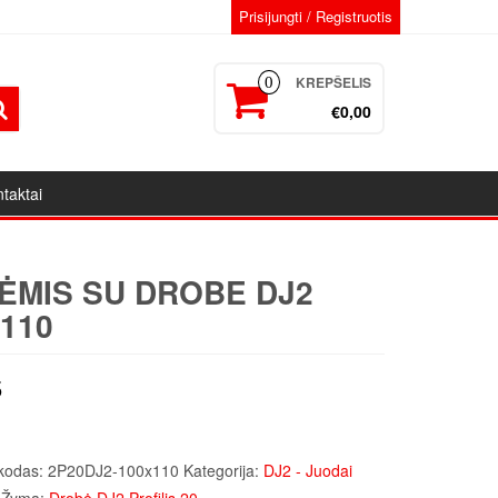
Prisijungti / Registruotis
KREPŠELIS
0
€0,00
taktai
ĖMIS SU DROBE DJ2
110
5
kodas:
2P20DJ2-100x110
Kategorija:
DJ2 - Juodai