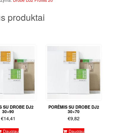
Žyma:
Drobė DJ2 Profilis 20
s produktai
S SU DROBE DJ2
PORĖMIS SU DROBE DJ2
30×90
30×70
€
14,41
€
9,82
Daugiau
Daugiau