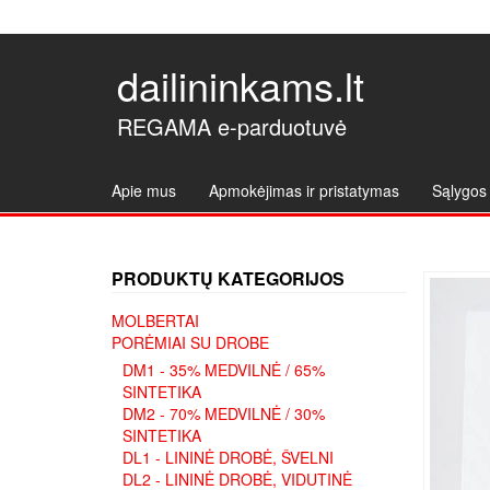
dailininkams.lt
REGAMA e-parduotuvė
Apie mus
Apmokėjimas ir pristatymas
Sąlygos 
PRODUKTŲ KATEGORIJOS
MOLBERTAI
PORĖMIAI SU DROBE
DM1 - 35% MEDVILNĖ / 65%
SINTETIKA
DM2 - 70% MEDVILNĖ / 30%
SINTETIKA
DL1 - LININĖ DROBĖ, ŠVELNI
DL2 - LININĖ DROBĖ, VIDUTINĖ