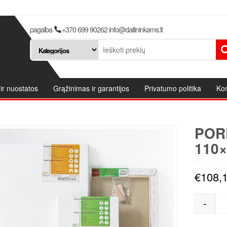
pagalba
+370 699 90262 info@dailininkams.lt
ir nuostatos
Grąžinimas ir garantijos
Privatumo politika
Kon
POR
110
€
108,
-