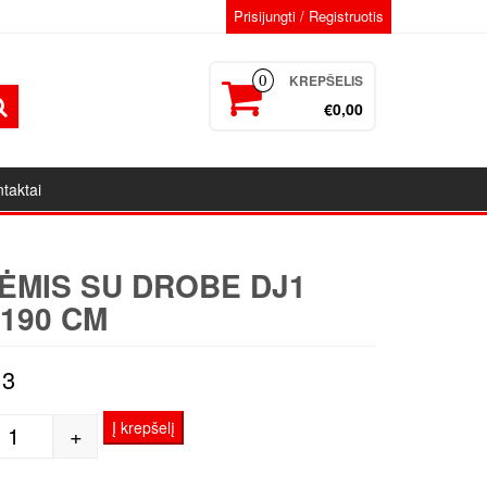
Prisijungti / Registruotis
KREPŠELIS
0
€0,00
taktai
ĖMIS SU DROBE DJ1
×190 CM
13
Į krepšelį
+
produkto kiekis: Porėmis su drobe DJ1 110x190 cm