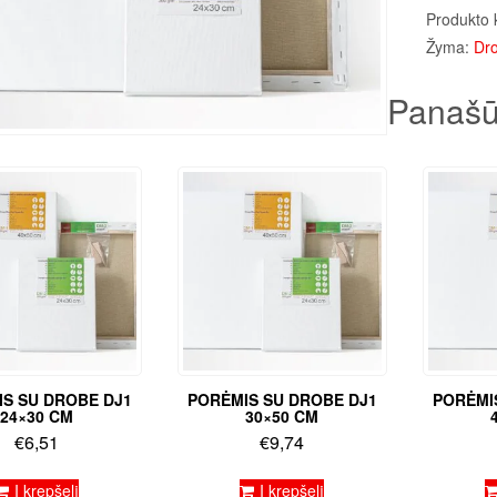
Produkto 
Žyma:
Dro
Panašū
S SU DROBE DJ1
PORĖMIS SU DROBE DJ1
PORĖMI
24×30 CM
30×50 CM
€
6,51
€
9,74
Į krepšelį
Į krepšelį