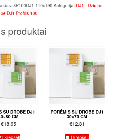
kodas:
3P100DJ1-110x190
Kategorija:
DJ1 - Džiutas
bė DJ1 Profilis 100
s produktai
S SU DROBE DJ1
PORĖMIS SU DROBE DJ1
40×80 CM
30×70 CM
€
18,65
€
12,31
Į krepšelį
Į krepšelį