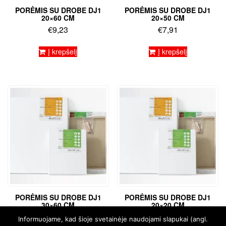
PORĖMIS SU DROBE DJ1
PORĖMIS SU DROBE DJ1
20×60 CM
20×50 CM
€
9,23
€
7,91
Į krepšelį
Į krepšelį
PORĖMIS SU DROBE DJ1
PORĖMIS SU DROBE DJ1
30×60 CM
20×20 CM
€
10,82
€
5,16
Informuojame, kad šioje svetainėje naudojami slapukai (angl.