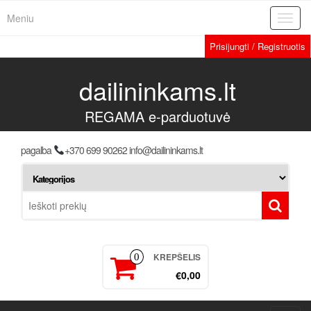
Meniu
Toggl
navig
Prisijungti / Registruotis
dailininkams.lt
REGAMA e-parduotuvė
pagalba
+370 699 90262 info@dailininkams.lt
KREPŠELIS
0
€0,00