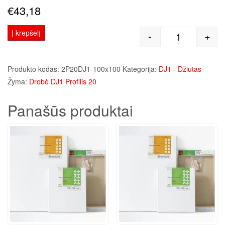
€
43,18
Į krepšelį
-
+
produkto kie
Produkto kodas:
2P20DJ1-100x100
Kategorija:
DJ1 - Džiutas
Žyma:
Drobė DJ1 Profilis 20
Panašūs produktai