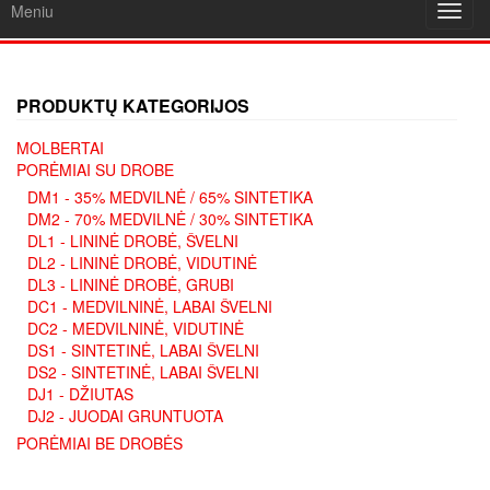
Meniu
Toggl
navig
PRODUKTŲ KATEGORIJOS
MOLBERTAI
PORĖMIAI SU DROBE
DM1 - 35% MEDVILNĖ / 65% SINTETIKA
DM2 - 70% MEDVILNĖ / 30% SINTETIKA
DL1 - LININĖ DROBĖ, ŠVELNI
DL2 - LININĖ DROBĖ, VIDUTINĖ
DL3 - LININĖ DROBĖ, GRUBI
DC1 - MEDVILNINĖ, LABAI ŠVELNI
DC2 - MEDVILNINĖ, VIDUTINĖ
DS1 - SINTETINĖ, LABAI ŠVELNI
DS2 - SINTETINĖ, LABAI ŠVELNI
DJ1 - DŽIUTAS
DJ2 - JUODAI GRUNTUOTA
PORĖMIAI BE DROBĖS