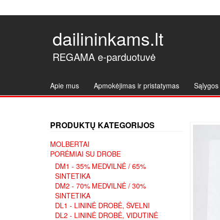
dailininkams.lt
REGAMA e-parduotuvė
Apie mus
Apmokėjimas ir pristatymas
Sąlygos 
PRODUKTŲ KATEGORIJOS
MOLBERTAI
PORĖMIAI SU DROBE
DM1 - 35% MEDVILNĖ / 65%
SINTETIKA
DM2 - 70% MEDVILNĖ / 30%
SINTETIKA
DL1 - LININĖ DROBĖ, ŠVELNI
DL2 - LININĖ DROBĖ, VIDUTINĖ