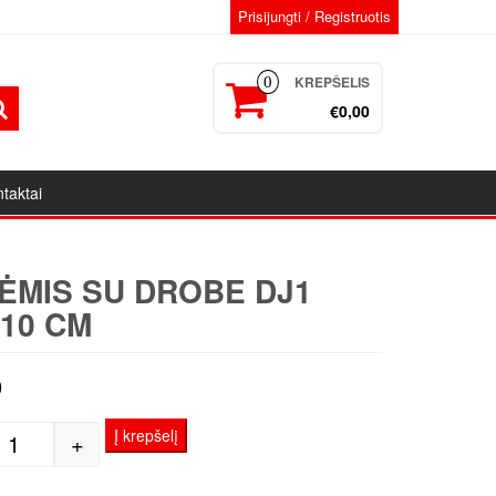
Prisijungti / Registruotis
KREPŠELIS
0
€0,00
taktai
ĖMIS SU DROBE DJ1
110 CM
9
Į krepšelį
+
produkto kiekis: Porėmis su drobe DJ1 50x110 cm