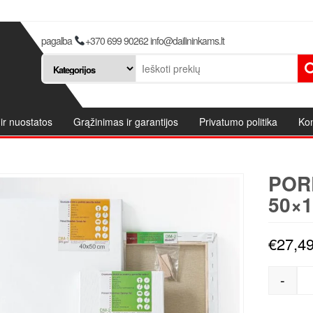
pagalba
+370 699 90262 info@dailininkams.lt
ir nuostatos
Grąžinimas ir garantijos
Privatumo politika
Kon
POR
50×
€
27,4
-