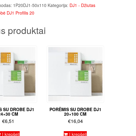
kodas:
1P20DJ1-50x110
Kategorija:
DJ1 - Džiutas
bė DJ1 Profilis 20
s produktai
S SU DROBE DJ1
PORĖMIS SU DROBE DJ1
24×30 CM
20×100 CM
€
6,51
€
16,04
Į krepšelį
Į krepšelį