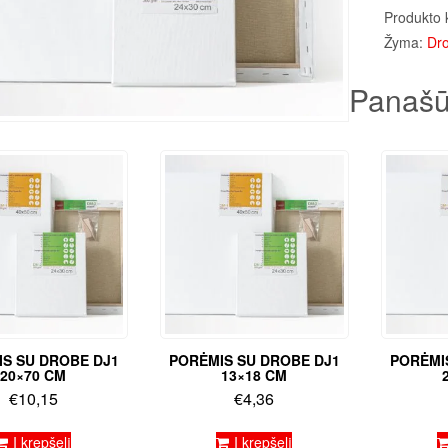
Produkto 
Žyma:
Dro
Panašū
S SU DROBE DJ1
PORĖMIS SU DROBE DJ1
PORĖMI
20×70 CM
13×18 CM
€
10,15
€
4,36
Į krepšelį
Į krepšelį