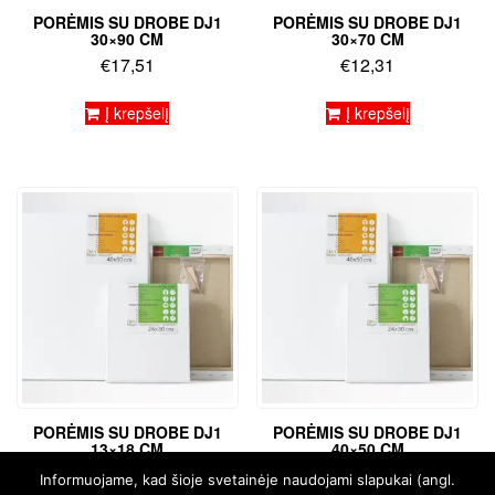
PORĖMIS SU DROBE DJ1
PORĖMIS SU DROBE DJ1
30×90 CM
30×70 CM
€
17,51
€
12,31
Į krepšelį
Į krepšelį
PORĖMIS SU DROBE DJ1
PORĖMIS SU DROBE DJ1
13×18 CM
40×50 CM
€
4,36
€
11,16
Informuojame, kad šioje svetainėje naudojami slapukai (angl.