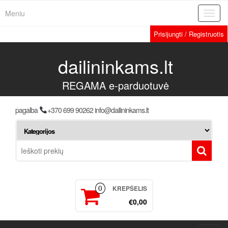
Meniu
Toggl
navig
Prisijungti / Registruotis
dailininkams.lt
REGAMA e-parduotuvė
pagalba
+370 699 90262 info@dailininkams.lt
KREPŠELIS
0
€0,00