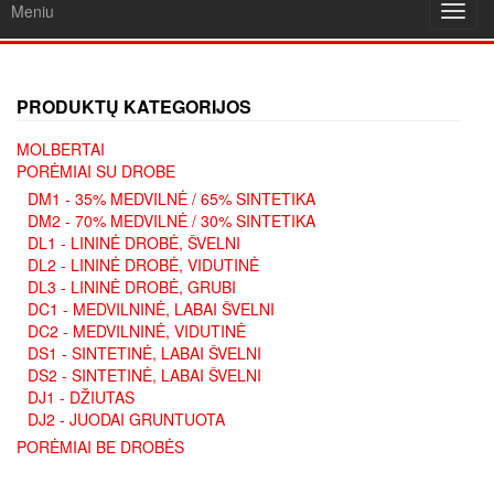
Meniu
Toggl
navig
PRODUKTŲ KATEGORIJOS
MOLBERTAI
PORĖMIAI SU DROBE
DM1 - 35% MEDVILNĖ / 65% SINTETIKA
DM2 - 70% MEDVILNĖ / 30% SINTETIKA
DL1 - LININĖ DROBĖ, ŠVELNI
DL2 - LININĖ DROBĖ, VIDUTINĖ
DL3 - LININĖ DROBĖ, GRUBI
DC1 - MEDVILNINĖ, LABAI ŠVELNI
DC2 - MEDVILNINĖ, VIDUTINĖ
DS1 - SINTETINĖ, LABAI ŠVELNI
DS2 - SINTETINĖ, LABAI ŠVELNI
DJ1 - DŽIUTAS
DJ2 - JUODAI GRUNTUOTA
PORĖMIAI BE DROBĖS