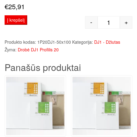
€
25,91
Į krepšelį
-
+
produkto kie
Produkto kodas:
1P20DJ1-50x100
Kategorija:
DJ1 - Džiutas
Žyma:
Drobė DJ1 Profilis 20
Panašūs produktai