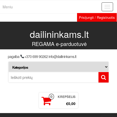
Meniu
Toggl
navig
Prisijungti / Registruotis
dailininkams.lt
REGAMA e-parduotuvė
pagalba
+370 699 90262 info@dailininkams.lt
KREPŠELIS
0
€0,00