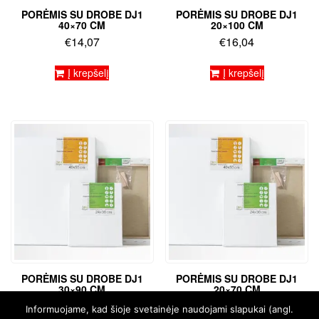
PORĖMIS SU DROBE DJ1
PORĖMIS SU DROBE DJ1
40×70 CM
20×100 CM
€
14,07
€
16,04
Į krepšelį
Į krepšelį
PORĖMIS SU DROBE DJ1
PORĖMIS SU DROBE DJ1
30×90 CM
20×70 CM
€
17,51
€
10,15
Informuojame, kad šioje svetainėje naudojami slapukai (angl.