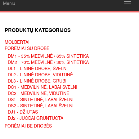
Meniu
Toggl
navig
PRODUKTŲ KATEGORIJOS
MOLBERTAI
PORĖMIAI SU DROBE
DM1 - 35% MEDVILNĖ / 65% SINTETIKA
DM2 - 70% MEDVILNĖ / 30% SINTETIKA
DL1 - LININĖ DROBĖ, ŠVELNI
DL2 - LININĖ DROBĖ, VIDUTINĖ
DL3 - LININĖ DROBĖ, GRUBI
DC1 - MEDVILNINĖ, LABAI ŠVELNI
DC2 - MEDVILNINĖ, VIDUTINĖ
DS1 - SINTETINĖ, LABAI ŠVELNI
DS2 - SINTETINĖ, LABAI ŠVELNI
DJ1 - DŽIUTAS
DJ2 - JUODAI GRUNTUOTA
PORĖMIAI BE DROBĖS