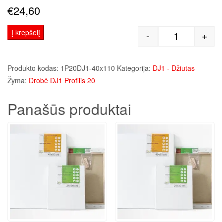
€
24,60
Į krepšelį
-
+
produkto kie
Produkto kodas:
1P20DJ1-40x110
Kategorija:
DJ1 - Džiutas
Žyma:
Drobė DJ1 Profilis 20
Panašūs produktai