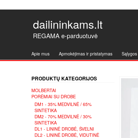
dailininkams.lt
REGAMA e-parduotuvė
Apie mus
Apmokėjimas ir pristatymas
Sąlygos 
PRODUKTŲ KATEGORIJOS
MOLBERTAI
PORĖMIAI SU DROBE
DM1 - 35% MEDVILNĖ / 65%
SINTETIKA
DM2 - 70% MEDVILNĖ / 30%
SINTETIKA
DL1 - LININĖ DROBĖ, ŠVELNI
DL2 - LININĖ DROBĖ, VIDUTINĖ