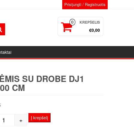
Prisijungti / Registruotis
KREPŠELIS
0
€0,00
taktai
ĖMIS SU DROBE DJ1
100 CM
8
Į krepšelį
+
produkto kiekis: Porėmis su drobe DJ1 40x100 cm