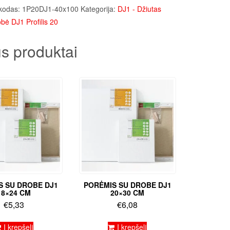
kodas:
1P20DJ1-40x100
Kategorija:
DJ1 - Džiutas
bė DJ1 Profilis 20
s produktai
S SU DROBE DJ1
PORĖMIS SU DROBE DJ1
18×24 CM
20×30 CM
€
5,33
€
6,08
Į krepšelį
Į krepšelį