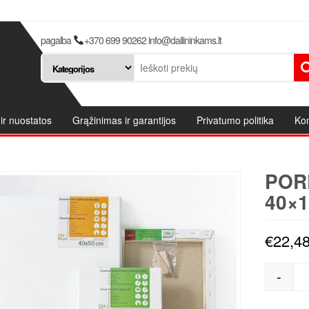
pagalba
+370 699 90262 info@dailininkams.lt
ir nuostatos
Grąžinimas ir garantijos
Privatumo politika
Kon
POR
40×
€
22,4
-