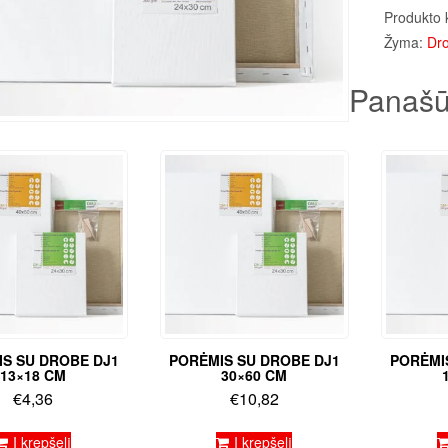
Produkto 
Žyma:
Dro
Panašū
S SU DROBE DJ1
PORĖMIS SU DROBE DJ1
PORĖMI
13×18 CM
30×60 CM
€
4,36
€
10,82
Į krepšelį
Į krepšelį