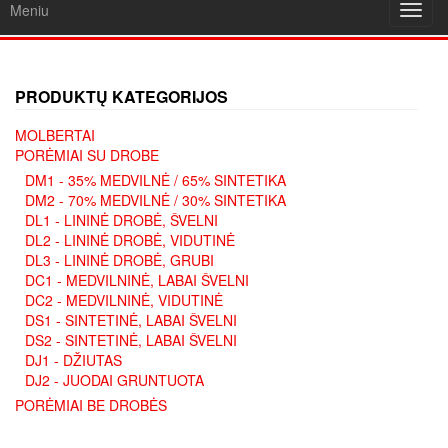
Meniu
Toggl
navig
PRODUKTŲ KATEGORIJOS
MOLBERTAI
PORĖMIAI SU DROBE
DM1 - 35% MEDVILNĖ / 65% SINTETIKA
DM2 - 70% MEDVILNĖ / 30% SINTETIKA
DL1 - LININĖ DROBĖ, ŠVELNI
DL2 - LININĖ DROBĖ, VIDUTINĖ
DL3 - LININĖ DROBĖ, GRUBI
DC1 - MEDVILNINĖ, LABAI ŠVELNI
DC2 - MEDVILNINĖ, VIDUTINĖ
DS1 - SINTETINĖ, LABAI ŠVELNI
DS2 - SINTETINĖ, LABAI ŠVELNI
DJ1 - DŽIUTAS
DJ2 - JUODAI GRUNTUOTA
PORĖMIAI BE DROBĖS