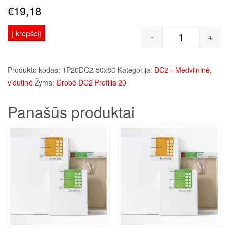
€
19,18
Į krepšelį
-
+
produkto kie
Produkto kodas:
1P20DC2-50x80
Kategorija:
DC2 - Medvilninė,
vidutinė
Žyma:
Drobė DC2 Profilis 20
Panašūs produktai