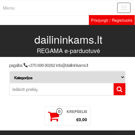
Meniu
Toggl
navig
Prisijungti / Registruotis
dailininkams.lt
REGAMA e-parduotuvė
pagalba
+370 699 90262 info@dailininkams.lt
KREPŠELIS
0
€0,00