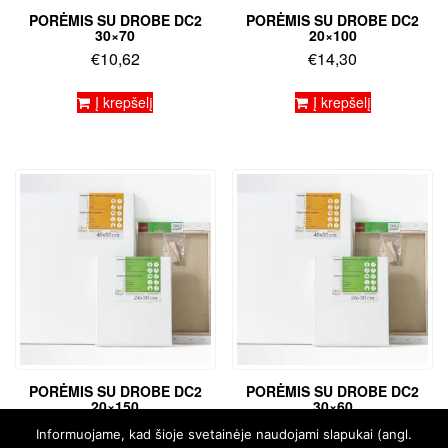
PORĖMIS SU DROBE DC2
PORĖMIS SU DROBE DC2
30×70
20×100
€
10,62
€
14,30
Į krepšelį
Į krepšelį
PORĖMIS SU DROBE DC2
PORĖMIS SU DROBE DC2
20×150
30×60
€
20,61
€
9,35
Informuojame, kad šioje svetainėje naudojami slapukai (angl.