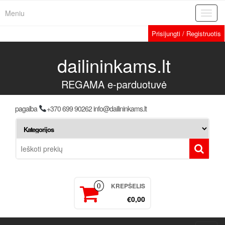
Meniu
Toggl
navig
Prisijungti / Registruotis
dailininkams.lt
REGAMA e-parduotuvė
pagalba
+370 699 90262 info@dailininkams.lt
KREPŠELIS
0
€0,00