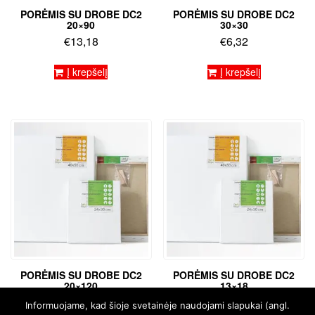
PORĖMIS SU DROBE DC2
PORĖMIS SU DROBE DC2
20×90
30×30
€
13,18
€
6,32
Į krepšelį
Į krepšelį
PORĖMIS SU DROBE DC2
PORĖMIS SU DROBE DC2
20×120
13×18
€
17,15
€
4,02
Informuojame, kad šioje svetainėje naudojami slapukai (angl.