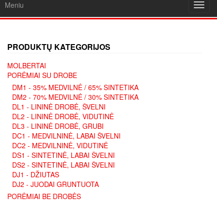
Meniu
Toggl
navig
PRODUKTŲ KATEGORIJOS
MOLBERTAI
PORĖMIAI SU DROBE
DM1 - 35% MEDVILNĖ / 65% SINTETIKA
DM2 - 70% MEDVILNĖ / 30% SINTETIKA
DL1 - LININĖ DROBĖ, ŠVELNI
DL2 - LININĖ DROBĖ, VIDUTINĖ
DL3 - LININĖ DROBĖ, GRUBI
DC1 - MEDVILNINĖ, LABAI ŠVELNI
DC2 - MEDVILNINĖ, VIDUTINĖ
DS1 - SINTETINĖ, LABAI ŠVELNI
DS2 - SINTETINĖ, LABAI ŠVELNI
DJ1 - DŽIUTAS
DJ2 - JUODAI GRUNTUOTA
PORĖMIAI BE DROBĖS