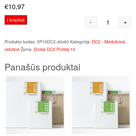
€
10,97
Į krepšelį
-
+
produkto kie
Produkto kodas:
0P10DC2-40x60
Kategorija:
DC2 - Medvilninė,
vidutinė
Žyma:
Drobė DC2 Profilis 10
Panašūs produktai