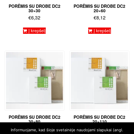
PORĖMIS SU DROBE DC2
PORĖMIS SU DROBE DC2
30×30
20×60
€
6,32
€
8,12
Į krepšelį
Į krepšelį
PORĖMIS SU DROBE DC2
PORĖMIS SU DROBE DC2
30×80
20×110
€
14,60
€
16,22
Informuojame, kad šioje svetainėje naudojami slapukai (angl.