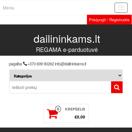
Meniu
Toggl
navig
Prisijungti / Registruotis
dailininkams.lt
REGAMA e-parduotuvė
pagalba
+370 699 90262 info@dailininkams.lt
KREPŠELIS
0
€0,00