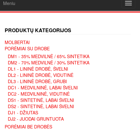
Meniu
Toggl
navig
PRODUKTŲ KATEGORIJOS
MOLBERTAI
PORĖMIAI SU DROBE
DM1 - 35% MEDVILNĖ / 65% SINTETIKA
DM2 - 70% MEDVILNĖ / 30% SINTETIKA
DL1 - LININĖ DROBĖ, ŠVELNI
DL2 - LININĖ DROBĖ, VIDUTINĖ
DL3 - LININĖ DROBĖ, GRUBI
DC1 - MEDVILNINĖ, LABAI ŠVELNI
DC2 - MEDVILNINĖ, VIDUTINĖ
DS1 - SINTETINĖ, LABAI ŠVELNI
DS2 - SINTETINĖ, LABAI ŠVELNI
DJ1 - DŽIUTAS
DJ2 - JUODAI GRUNTUOTA
PORĖMIAI BE DROBĖS