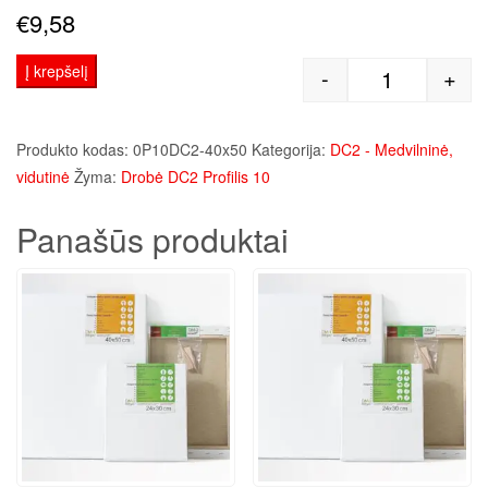
€
9,58
Į krepšelį
-
+
produkto kie
Produkto kodas:
0P10DC2-40x50
Kategorija:
DC2 - Medvilninė,
vidutinė
Žyma:
Drobė DC2 Profilis 10
Panašūs produktai