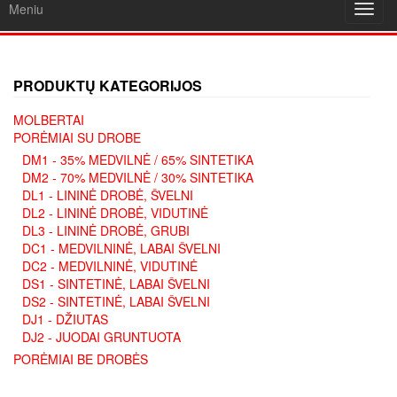
Meniu
Toggl
navig
PRODUKTŲ KATEGORIJOS
MOLBERTAI
PORĖMIAI SU DROBE
DM1 - 35% MEDVILNĖ / 65% SINTETIKA
DM2 - 70% MEDVILNĖ / 30% SINTETIKA
DL1 - LININĖ DROBĖ, ŠVELNI
DL2 - LININĖ DROBĖ, VIDUTINĖ
DL3 - LININĖ DROBĖ, GRUBI
DC1 - MEDVILNINĖ, LABAI ŠVELNI
DC2 - MEDVILNINĖ, VIDUTINĖ
DS1 - SINTETINĖ, LABAI ŠVELNI
DS2 - SINTETINĖ, LABAI ŠVELNI
DJ1 - DŽIUTAS
DJ2 - JUODAI GRUNTUOTA
PORĖMIAI BE DROBĖS