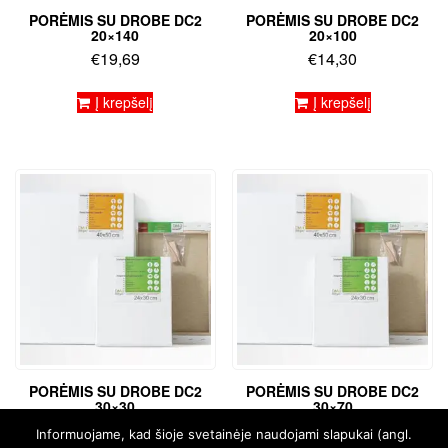
PORĖMIS SU DROBE DC2
PORĖMIS SU DROBE DC2
20×140
20×100
€
19,69
€
14,30
Į krepšelį
Į krepšelį
PORĖMIS SU DROBE DC2
PORĖMIS SU DROBE DC2
30×30
30×70
€
6,32
€
10,62
Informuojame, kad šioje svetainėje naudojami slapukai (angl.