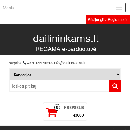
Meniu
Toggl
navig
Prisijungti / Registruotis
dailininkams.lt
REGAMA e-parduotuvė
pagalba
+370 699 90262 info@dailininkams.lt
KREPŠELIS
0
€0,00