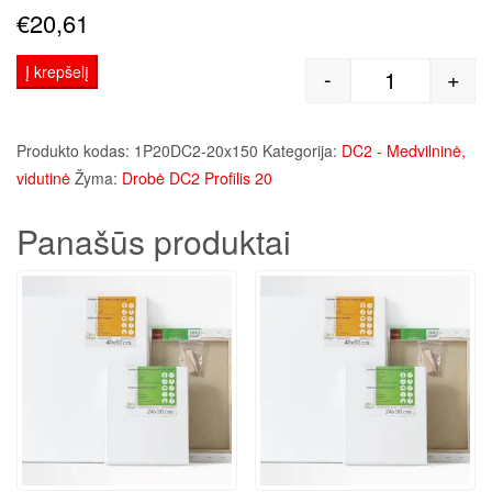
€
20,61
Į krepšelį
-
+
produkto kie
Produkto kodas:
1P20DC2-20x150
Kategorija:
DC2 - Medvilninė,
vidutinė
Žyma:
Drobė DC2 Profilis 20
Panašūs produktai