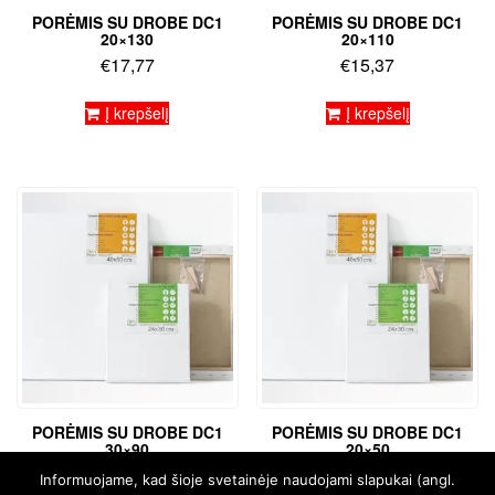
PORĖMIS SU DROBE DC1
PORĖMIS SU DROBE DC1
20×130
20×110
€
17,77
€
15,37
Į krepšelį
Į krepšelį
PORĖMIS SU DROBE DC1
PORĖMIS SU DROBE DC1
30×90
20×50
€
14,45
€
6,54
Informuojame, kad šioje svetainėje naudojami slapukai (angl.