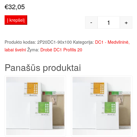
€
32,05
Į krepšelį
-
+
produkto kie
Produkto kodas:
2P20DC1-90x100
Kategorija:
DC1 - Medvilninė,
labai švelni
Žyma:
Drobė DC1 Profilis 20
Panašūs produktai