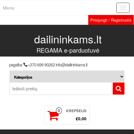
Meniu
Toggl
navig
Prisijungti / Registruotis
dailininkams.lt
REGAMA e-parduotuvė
pagalba
+370 699 90262 info@dailininkams.lt
KREPŠELIS
0
€0,00