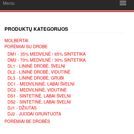
Meniu
Toggl
navig
PRODUKTŲ KATEGORIJOS
MOLBERTAI
PORĖMIAI SU DROBE
DM1 - 35% MEDVILNĖ / 65% SINTETIKA
DM2 - 70% MEDVILNĖ / 30% SINTETIKA
DL1 - LININĖ DROBĖ, ŠVELNI
DL2 - LININĖ DROBĖ, VIDUTINĖ
DL3 - LININĖ DROBĖ, GRUBI
DC1 - MEDVILNINĖ, LABAI ŠVELNI
DC2 - MEDVILNINĖ, VIDUTINĖ
DS1 - SINTETINĖ, LABAI ŠVELNI
DS2 - SINTETINĖ, LABAI ŠVELNI
DJ1 - DŽIUTAS
DJ2 - JUODAI GRUNTUOTA
PORĖMIAI BE DROBĖS