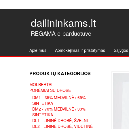
dailininkams.lt
REGAMA e-parduotuvė
Apie mus
Apmokėjimas ir pristatymas
Sąlygos 
PRODUKTŲ KATEGORIJOS
MOLBERTAI
PORĖMIAI SU DROBE
DM1 - 35% MEDVILNĖ / 65%
SINTETIKA
DM2 - 70% MEDVILNĖ / 30%
SINTETIKA
DL1 - LININĖ DROBĖ, ŠVELNI
DL2 - LININĖ DROBĖ, VIDUTINĖ