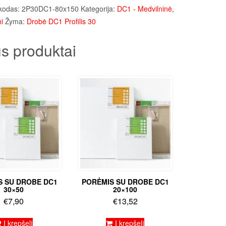
kodas:
2P30DC1-80x150
Kategorija:
DC1 - Medvilninė,
i
Žyma:
Drobė DC1 Profilis 30
s produktai
S SU DROBE DC1
PORĖMIS SU DROBE DC1
30×50
20×100
€
7,90
€
13,52
Į krepšelį
Į krepšelį