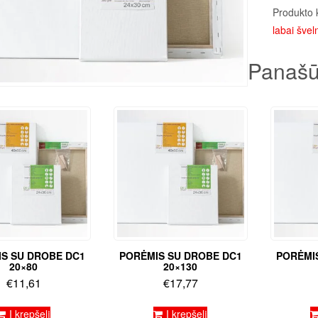
Produkto 
labai šveln
Panašū
S SU DROBE DC1
PORĖMIS SU DROBE DC1
PORĖMI
20×80
20×130
€
11,61
€
17,77
Į krepšelį
Į krepšelį