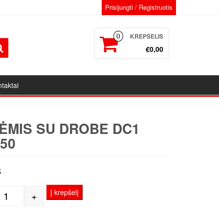
Prisijungti / Registruotis
KREPŠELIS
0
€0,00
taktai
ĖMIS SU DROBE DC1
50
8
Į krepšelį
+
produkto kiekis: Porėmis su drobe DC1 80x150