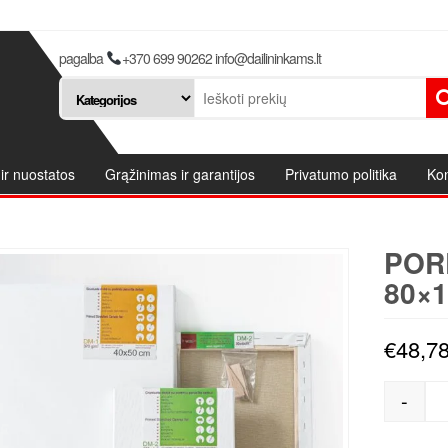
pagalba
+370 699 90262 info@dailininkams.lt
ir nuostatos
Grąžinimas ir garantijos
Privatumo politika
Kon
POR
80×1
€
48,7
-