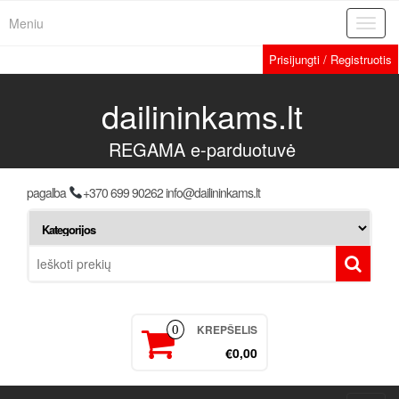
Meniu
Toggl
navig
Prisijungti / Registruotis
dailininkams.lt
REGAMA e-parduotuvė
pagalba
+370 699 90262 info@dailininkams.lt
KREPŠELIS
0
€0,00