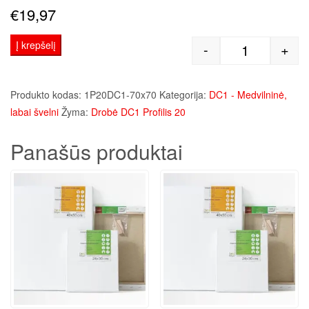
€
19,97
Į krepšelį
-
+
produkto kie
Produkto kodas:
1P20DC1-70x70
Kategorija:
DC1 - Medvilninė,
labai švelni
Žyma:
Drobė DC1 Profilis 20
Panašūs produktai