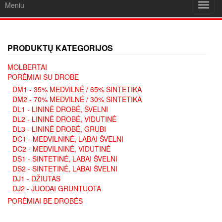
Meniu
Toggl
navig
PRODUKTŲ KATEGORIJOS
MOLBERTAI
PORĖMIAI SU DROBE
DM1 - 35% MEDVILNĖ / 65% SINTETIKA
DM2 - 70% MEDVILNĖ / 30% SINTETIKA
DL1 - LININĖ DROBĖ, ŠVELNI
DL2 - LININĖ DROBĖ, VIDUTINĖ
DL3 - LININĖ DROBĖ, GRUBI
DC1 - MEDVILNINĖ, LABAI ŠVELNI
DC2 - MEDVILNINĖ, VIDUTINĖ
DS1 - SINTETINĖ, LABAI ŠVELNI
DS2 - SINTETINĖ, LABAI ŠVELNI
DJ1 - DŽIUTAS
DJ2 - JUODAI GRUNTUOTA
PORĖMIAI BE DROBĖS