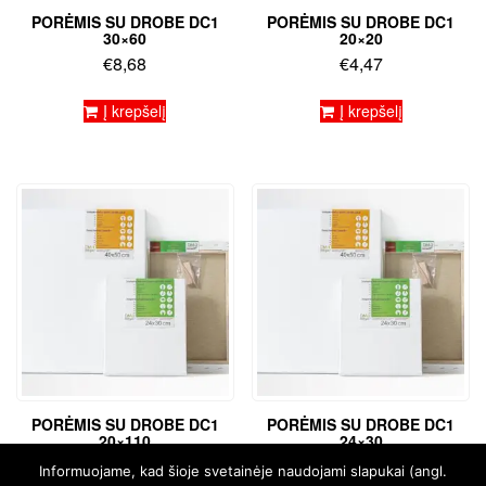
PORĖMIS SU DROBE DC1
PORĖMIS SU DROBE DC1
30×60
20×20
€
8,68
€
4,47
Į krepšelį
Į krepšelį
PORĖMIS SU DROBE DC1
PORĖMIS SU DROBE DC1
20×110
24×30
€
15,37
€
5,47
Informuojame, kad šioje svetainėje naudojami slapukai (angl.