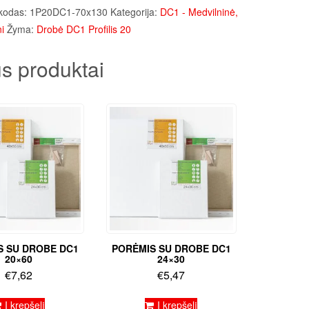
kodas:
1P20DC1-70x130
Kategorija:
DC1 - Medvilninė,
i
Žyma:
Drobė DC1 Profilis 20
s produktai
S SU DROBE DC1
PORĖMIS SU DROBE DC1
20×60
24×30
€
7,62
€
5,47
Į krepšelį
Į krepšelį