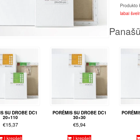
Produkto 
labai šveln
Panašū
S SU DROBE DC1
PORĖMIS SU DROBE DC1
PORĖMI
20×110
30×30
€
15,37
€
5,94
Į krepšelį
Į krepšelį