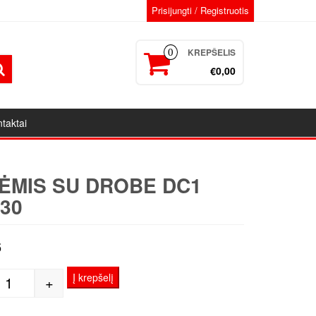
Prisijungti / Registruotis
KREPŠELIS
0
€0,00
taktai
ĖMIS SU DROBE DC1
30
6
Į krepšelį
+
produkto kiekis: Porėmis su drobe DC1 70x130