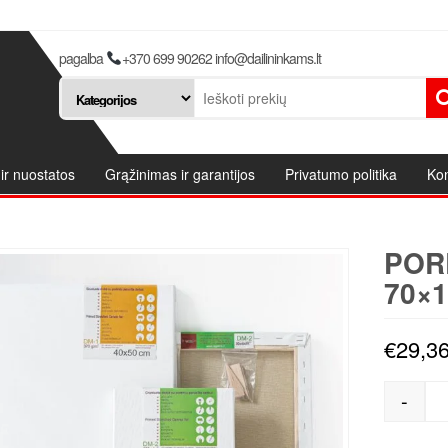
pagalba
+370 699 90262 info@dailininkams.lt
ir nuostatos
Grąžinimas ir garantijos
Privatumo politika
Kon
POR
70×1
€
29,3
-