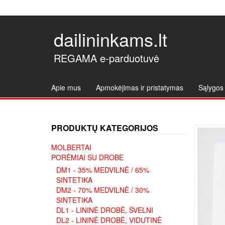
dailininkams.lt
REGAMA e-parduotuvė
Apie mus
Apmokėjimas ir pristatymas
Sąlygos 
PRODUKTŲ KATEGORIJOS
MOLBERTAI
PORĖMIAI SU DROBE
DM1 - 35% MEDVILNĖ / 65%
SINTETIKA
DM2 - 70% MEDVILNĖ / 30%
SINTETIKA
DL1 - LININĖ DROBĖ, ŠVELNI
DL2 - LININĖ DROBĖ, VIDUTINĖ