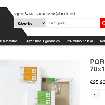
pagalba
+370 699 90262 info@dailininkams.lt
ir nuostatos
Grąžinimas ir garantijos
Privatumo politika
Kon
POR
70×1
€
25,9
-