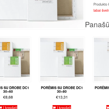
Produkto 
labai šveln
Panašū
S SU DROBE DC1
PORĖMIS SU DROBE DC1
PORĖMI
30×60
30×80
€
8,68
€
13,31
Į krepšelį
Į krepšelį