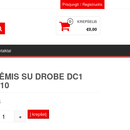
Prisijungti / Registruotis
KREPŠELIS
0
€0,00
taktai
ĖMIS SU DROBE DC1
10
3
Į krepšelį
+
produkto kiekis: Porėmis su drobe DC1 70x110