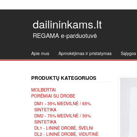
dailininkams.lt
REGAMA e-parduotuvė
Apie mus
Apmokėjimas ir pristatymas
Sąlygos 
PRODUKTŲ KATEGORIJOS
MOLBERTAI
PORĖMIAI SU DROBE
DM1 - 35% MEDVILNĖ / 65%
SINTETIKA
DM2 - 70% MEDVILNĖ / 30%
SINTETIKA
DL1 - LININĖ DROBĖ, ŠVELNI
DL2 - LININĖ DROBĖ, VIDUTINĖ