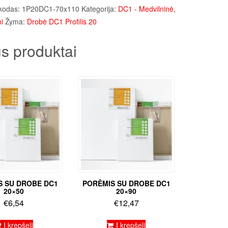
kodas:
1P20DC1-70x110
Kategorija:
DC1 - Medvilninė,
i
Žyma:
Drobė DC1 Profilis 20
s produktai
S SU DROBE DC1
PORĖMIS SU DROBE DC1
20×50
20×90
€
6,54
€
12,47
Į krepšelį
Į krepšelį