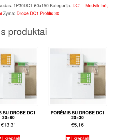
kodas:
1P30DC1-60x150
Kategorija:
DC1 - Medvilninė,
i
Žyma:
Drobė DC1 Profilis 30
s produktai
S SU DROBE DC1
PORĖMIS SU DROBE DC1
30×80
20×30
€
13,31
€
5,16
Į krepšelį
Į krepšelį