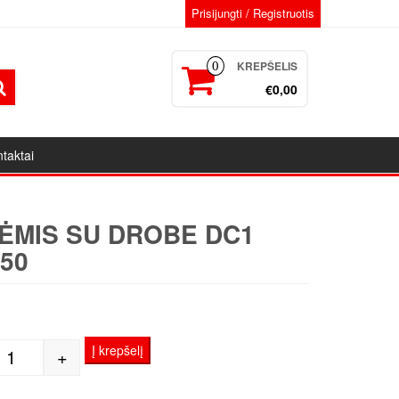
Prisijungti / Registruotis
KREPŠELIS
0
€0,00
taktai
ĖMIS SU DROBE DC1
50
1
Į krepšelį
+
produkto kiekis: Porėmis su drobe DC1 60x150