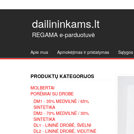
dailininkams.lt
REGAMA e-parduotuvė
Apie mus
Apmokėjimas ir pristatymas
Sąlygos 
PRODUKTŲ KATEGORIJOS
MOLBERTAI
PORĖMIAI SU DROBE
DM1 - 35% MEDVILNĖ / 65%
SINTETIKA
DM2 - 70% MEDVILNĖ / 30%
SINTETIKA
DL1 - LININĖ DROBĖ, ŠVELNI
DL2 - LININĖ DROBĖ, VIDUTINĖ