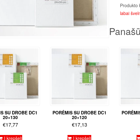
Produkto 
labai šveln
Panašū
S SU DROBE DC1
PORĖMIS SU DROBE DC1
PORĖMI
20×130
20×120
€
17,77
€
17,13
Į krepšelį
Į krepšelį