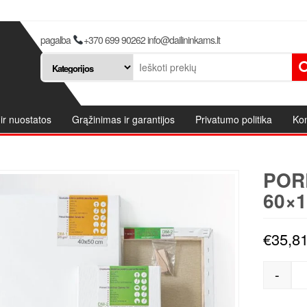
pagalba
+370 699 90262 info@dailininkams.lt
ir nuostatos
Grąžinimas ir garantijos
Privatumo politika
Kon
POR
60×1
€
35,8
-