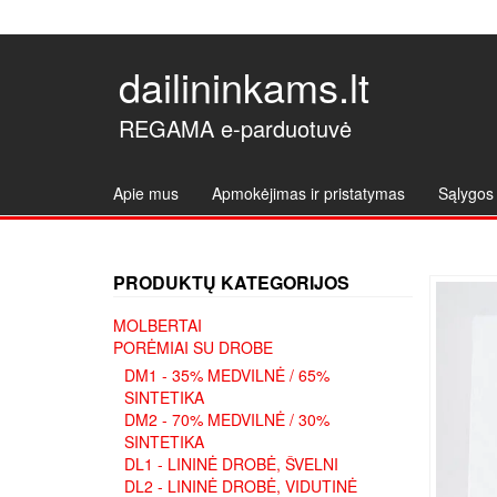
dailininkams.lt
REGAMA e-parduotuvė
Apie mus
Apmokėjimas ir pristatymas
Sąlygos 
PRODUKTŲ KATEGORIJOS
MOLBERTAI
PORĖMIAI SU DROBE
DM1 - 35% MEDVILNĖ / 65%
SINTETIKA
DM2 - 70% MEDVILNĖ / 30%
SINTETIKA
DL1 - LININĖ DROBĖ, ŠVELNI
DL2 - LININĖ DROBĖ, VIDUTINĖ