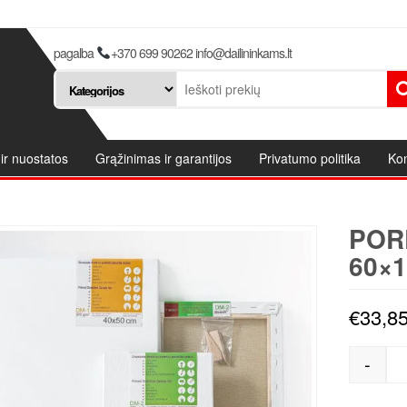
pagalba
+370 699 90262 info@dailininkams.lt
ir nuostatos
Grąžinimas ir garantijos
Privatumo politika
Kon
POR
60×1
€
33,8
-