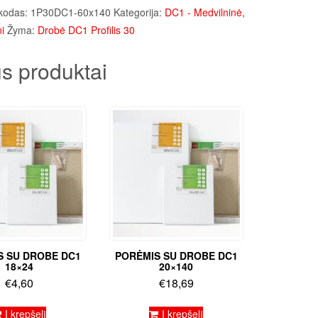
kodas:
1P30DC1-60x140
Kategorija:
DC1 - Medvilninė,
i
Žyma:
Drobė DC1 Profilis 30
s produktai
S SU DROBE DC1
PORĖMIS SU DROBE DC1
18×24
20×140
€
4,60
€
18,69
Į krepšelį
Į krepšelį