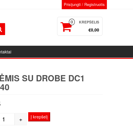
Prisijungti / Registruotis
KREPŠELIS
0
€0,00
taktai
ĖMIS SU DROBE DC1
40
5
Į krepšelį
+
produkto kiekis: Porėmis su drobe DC1 60x140