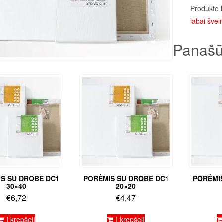
Produkto 
labai šveln
Panašū
S SU DROBE DC1
PORĖMIS SU DROBE DC1
PORĖMI
30×40
20×20
€
6,72
€
4,47
Į krepšelį
Į krepšelį