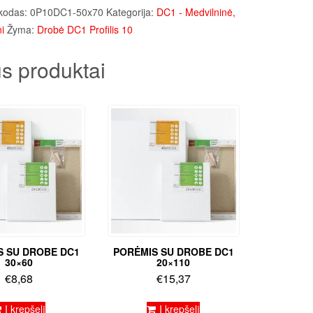
kodas:
0P10DC1-50x70
Kategorija:
DC1 - Medvilninė,
i
Žyma:
Drobė DC1 Profilis 10
s produktai
S SU DROBE DC1
PORĖMIS SU DROBE DC1
30×60
20×110
€
8,68
€
15,37
Į krepšelį
Į krepšelį