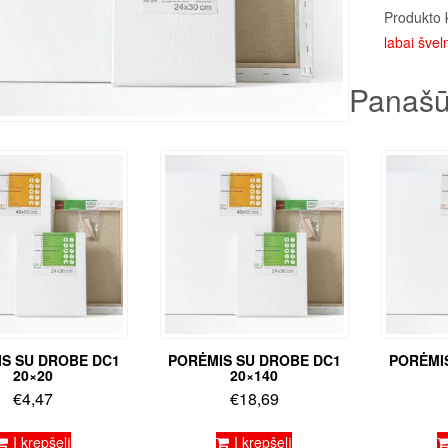
Produkto 
labai šveln
Panašū
S SU DROBE DC1
PORĖMIS SU DROBE DC1
PORĖMI
20×20
20×140
€
4,47
€
18,69
Į krepšelį
Į krepšelį