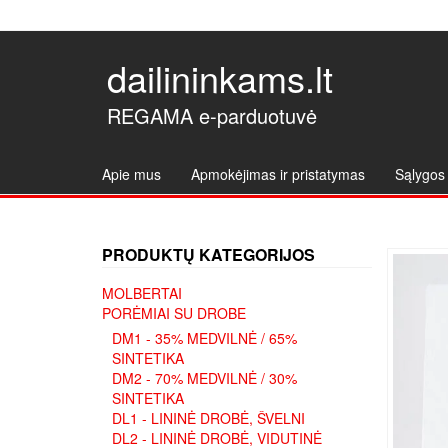
dailininkams.lt
REGAMA e-parduotuvė
Apie mus
Apmokėjimas ir pristatymas
Sąlygos 
PRODUKTŲ KATEGORIJOS
MOLBERTAI
PORĖMIAI SU DROBE
DM1 - 35% MEDVILNĖ / 65%
SINTETIKA
DM2 - 70% MEDVILNĖ / 30%
SINTETIKA
DL1 - LININĖ DROBĖ, ŠVELNI
DL2 - LININĖ DROBĖ, VIDUTINĖ