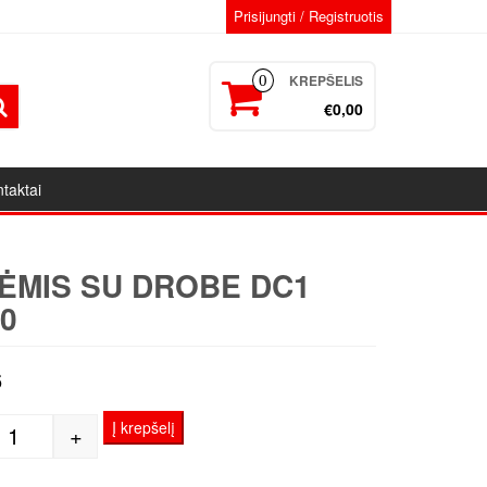
Prisijungti / Registruotis
KREPŠELIS
0
€0,00
taktai
ĖMIS SU DROBE DC1
0
6
Į krepšelį
+
produkto kiekis: Porėmis su drobe DC1 50x70