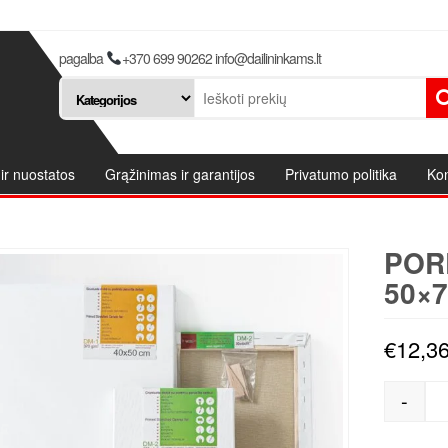
pagalba
+370 699 90262 info@dailininkams.lt
ir nuostatos
Grąžinimas ir garantijos
Privatumo politika
Kon
POR
50×7
€
12,3
-