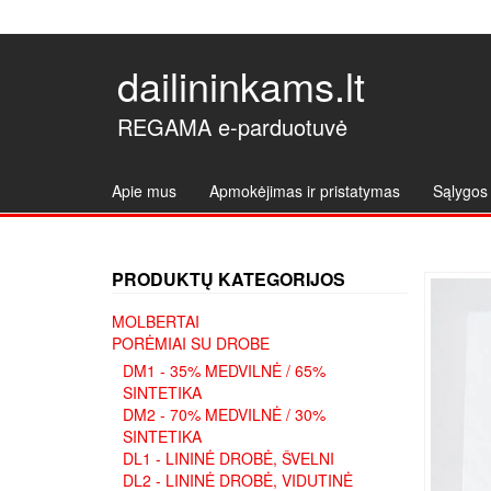
dailininkams.lt
REGAMA e-parduotuvė
Apie mus
Apmokėjimas ir pristatymas
Sąlygos 
PRODUKTŲ KATEGORIJOS
MOLBERTAI
PORĖMIAI SU DROBE
DM1 - 35% MEDVILNĖ / 65%
SINTETIKA
DM2 - 70% MEDVILNĖ / 30%
SINTETIKA
DL1 - LININĖ DROBĖ, ŠVELNI
DL2 - LININĖ DROBĖ, VIDUTINĖ