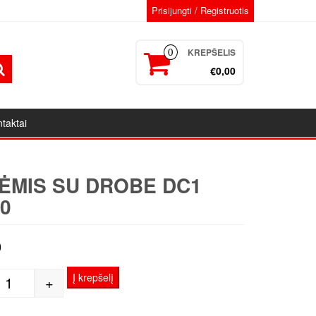
Prisijungti / Registruotis
KREPŠELIS
0
€0,00
taktai
ĖMIS SU DROBE DC1
0
0
Į krepšelį
+
produkto kiekis: Porėmis su drobe DC1 50x60