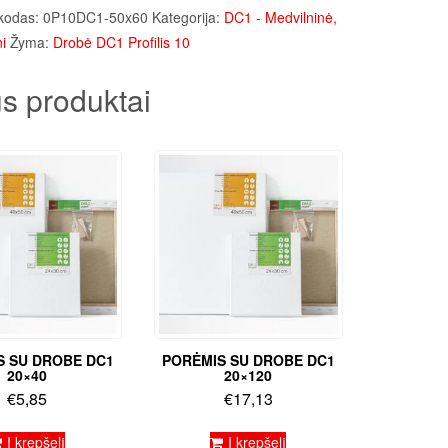
kodas:
0P10DC1-50x60
Kategorija:
DC1 - Medvilninė,
i
Žyma:
Drobė DC1 Profilis 10
s produktai
S SU DROBE DC1
PORĖMIS SU DROBE DC1
20×40
20×120
€
5,85
€
17,13
Į krepšelį
Į krepšelį