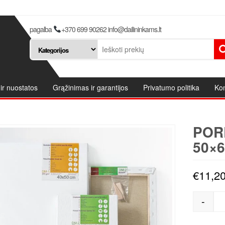
pagalba
+370 699 90262 info@dailininkams.lt
ir nuostatos
Grąžinimas ir garantijos
Privatumo politika
Kon
POR
50×6
€
11,2
-