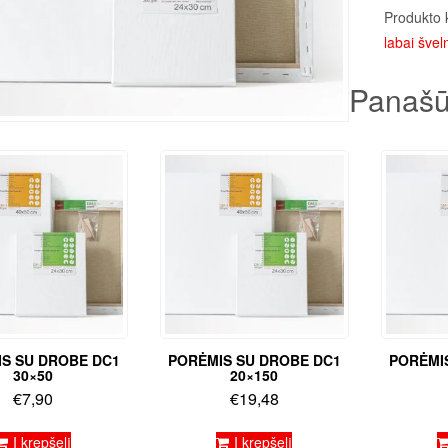
Produkto 
labai šveln
Panašū
S SU DROBE DC1
PORĖMIS SU DROBE DC1
PORĖMI
30×50
20×150
€
7,90
€
19,48
Į krepšelį
Į krepšelį