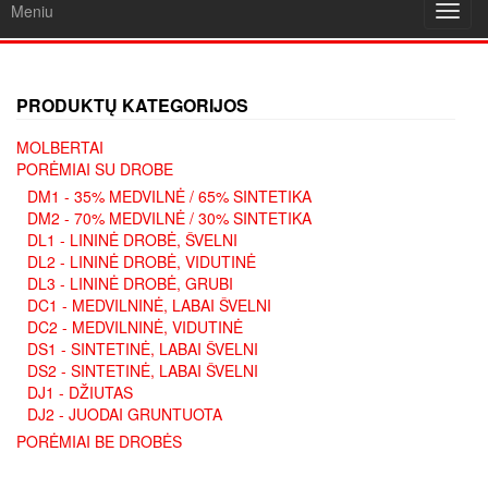
Meniu
Toggl
navig
PRODUKTŲ KATEGORIJOS
MOLBERTAI
PORĖMIAI SU DROBE
DM1 - 35% MEDVILNĖ / 65% SINTETIKA
DM2 - 70% MEDVILNĖ / 30% SINTETIKA
DL1 - LININĖ DROBĖ, ŠVELNI
DL2 - LININĖ DROBĖ, VIDUTINĖ
DL3 - LININĖ DROBĖ, GRUBI
DC1 - MEDVILNINĖ, LABAI ŠVELNI
DC2 - MEDVILNINĖ, VIDUTINĖ
DS1 - SINTETINĖ, LABAI ŠVELNI
DS2 - SINTETINĖ, LABAI ŠVELNI
DJ1 - DŽIUTAS
DJ2 - JUODAI GRUNTUOTA
PORĖMIAI BE DROBĖS