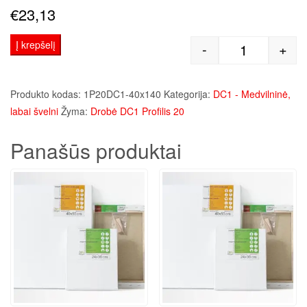
€
23,13
Į krepšelį
-
+
produkto kie
Produkto kodas:
1P20DC1-40x140
Kategorija:
DC1 - Medvilninė,
labai švelni
Žyma:
Drobė DC1 Profilis 20
Panašūs produktai