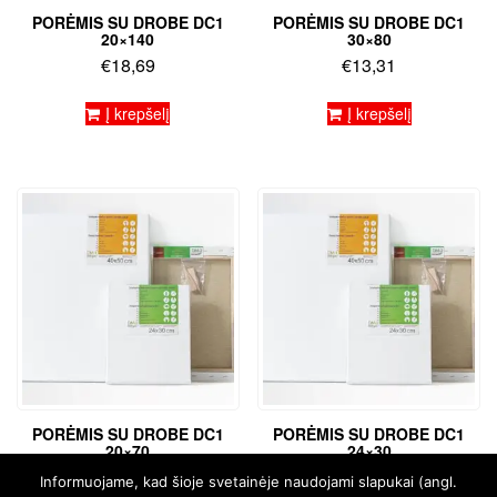
PORĖMIS SU DROBE DC1
PORĖMIS SU DROBE DC1
20×140
30×80
€
18,69
€
13,31
Į krepšelį
Į krepšelį
PORĖMIS SU DROBE DC1
PORĖMIS SU DROBE DC1
20×70
24×30
€
8,31
€
5,47
Informuojame, kad šioje svetainėje naudojami slapukai (angl.