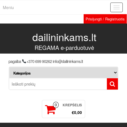
Meniu
Toggl
navig
Prisijungti / Registruotis
dailininkams.lt
REGAMA e-parduotuvė
pagalba
+370 699 90262 info@dailininkams.lt
KREPŠELIS
0
€0,00