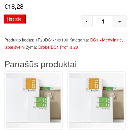
€
18,28
Į krepšelį
-
+
produkto kie
Produkto kodas:
1P20DC1-40x100
Kategorija:
DC1 - Medvilninė,
labai švelni
Žyma:
Drobė DC1 Profilis 20
Panašūs produktai