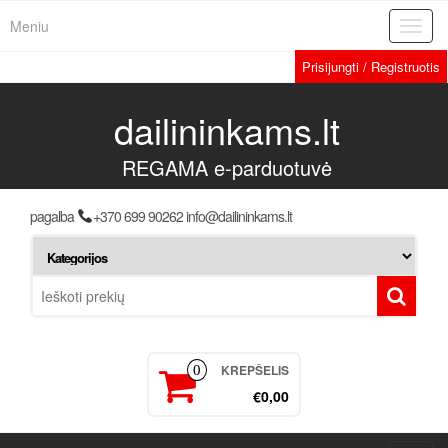
Meniu
Toggl
navig
Prisijungti / Registruotis
dailininkams.lt
REGAMA e-parduotuvė
pagalba
+370 699 90262 info@dailininkams.lt
KREPŠELIS
0
€0,00