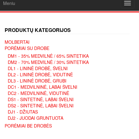
Meniu
Toggl
navig
PRODUKTŲ KATEGORIJOS
MOLBERTAI
PORĖMIAI SU DROBE
DM1 - 35% MEDVILNĖ / 65% SINTETIKA
DM2 - 70% MEDVILNĖ / 30% SINTETIKA
DL1 - LININĖ DROBĖ, ŠVELNI
DL2 - LININĖ DROBĖ, VIDUTINĖ
DL3 - LININĖ DROBĖ, GRUBI
DC1 - MEDVILNINĖ, LABAI ŠVELNI
DC2 - MEDVILNINĖ, VIDUTINĖ
DS1 - SINTETINĖ, LABAI ŠVELNI
DS2 - SINTETINĖ, LABAI ŠVELNI
DJ1 - DŽIUTAS
DJ2 - JUODAI GRUNTUOTA
PORĖMIAI BE DROBĖS