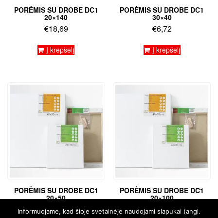
PORĖMIS SU DROBE DC1
PORĖMIS SU DROBE DC1
20×140
30×40
€
18,69
€
6,72
Į krepšelį
Į krepšelį
PORĖMIS SU DROBE DC1
PORĖMIS SU DROBE DC1
20×50
20×100
€
6,54
€
13,52
Informuojame, kad šioje svetainėje naudojami slapukai (angl.