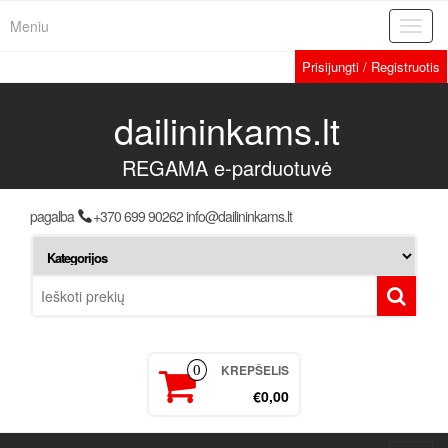
Meniu
Toggl
navig
Prisijungti / Registruotis
dailininkams.lt
REGAMA e-parduotuvė
pagalba
+370 699 90262 info@dailininkams.lt
KREPŠELIS
0
€0,00