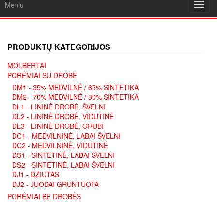
Meniu
Toggl
navig
PRODUKTŲ KATEGORIJOS
MOLBERTAI
PORĖMIAI SU DROBE
DM1 - 35% MEDVILNĖ / 65% SINTETIKA
DM2 - 70% MEDVILNĖ / 30% SINTETIKA
DL1 - LININĖ DROBĖ, ŠVELNI
DL2 - LININĖ DROBĖ, VIDUTINĖ
DL3 - LININĖ DROBĖ, GRUBI
DC1 - MEDVILNINĖ, LABAI ŠVELNI
DC2 - MEDVILNINĖ, VIDUTINĖ
DS1 - SINTETINĖ, LABAI ŠVELNI
DS2 - SINTETINĖ, LABAI ŠVELNI
DJ1 - DŽIUTAS
DJ2 - JUODAI GRUNTUOTA
PORĖMIAI BE DROBĖS