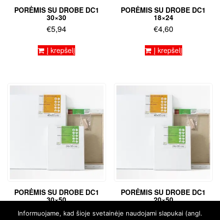
PORĖMIS SU DROBE DC1
PORĖMIS SU DROBE DC1
30×30
18×24
€
5,94
€
4,60
Į krepšelį
Į krepšelį
PORĖMIS SU DROBE DC1
PORĖMIS SU DROBE DC1
30×50
20×50
€
7,90
€
6,54
Informuojame, kad šioje svetainėje naudojami slapukai (angl.