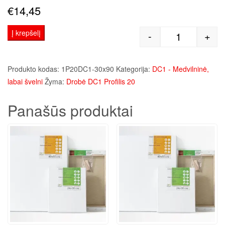
€
14,45
Į krepšelį
-
+
produkto kie
Produkto kodas:
1P20DC1-30x90
Kategorija:
DC1 - Medvilninė,
labai švelni
Žyma:
Drobė DC1 Profilis 20
Panašūs produktai