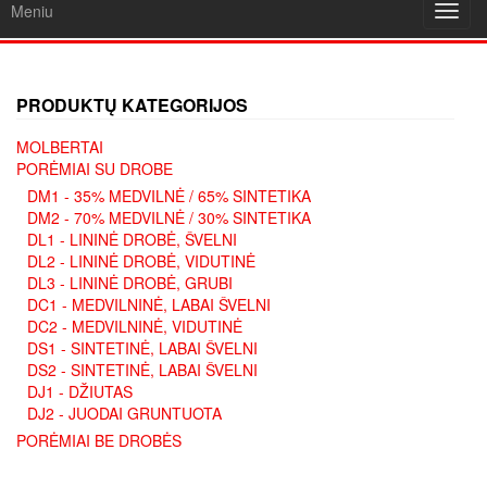
Meniu
Toggl
navig
PRODUKTŲ KATEGORIJOS
MOLBERTAI
PORĖMIAI SU DROBE
DM1 - 35% MEDVILNĖ / 65% SINTETIKA
DM2 - 70% MEDVILNĖ / 30% SINTETIKA
DL1 - LININĖ DROBĖ, ŠVELNI
DL2 - LININĖ DROBĖ, VIDUTINĖ
DL3 - LININĖ DROBĖ, GRUBI
DC1 - MEDVILNINĖ, LABAI ŠVELNI
DC2 - MEDVILNINĖ, VIDUTINĖ
DS1 - SINTETINĖ, LABAI ŠVELNI
DS2 - SINTETINĖ, LABAI ŠVELNI
DJ1 - DŽIUTAS
DJ2 - JUODAI GRUNTUOTA
PORĖMIAI BE DROBĖS