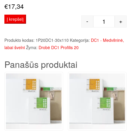
€
17,34
Į krepšelį
-
+
produkto kie
Produkto kodas:
1P20DC1-30x110
Kategorija:
DC1 - Medvilninė,
labai švelni
Žyma:
Drobė DC1 Profilis 20
Panašūs produktai