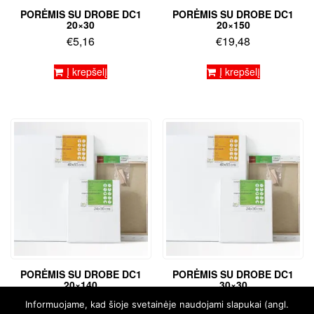
PORĖMIS SU DROBE DC1
PORĖMIS SU DROBE DC1
20×30
20×150
€
5,16
€
19,48
Į krepšelį
Į krepšelį
PORĖMIS SU DROBE DC1
PORĖMIS SU DROBE DC1
20×140
30×30
€
18,69
€
5,94
Informuojame, kad šioje svetainėje naudojami slapukai (angl.