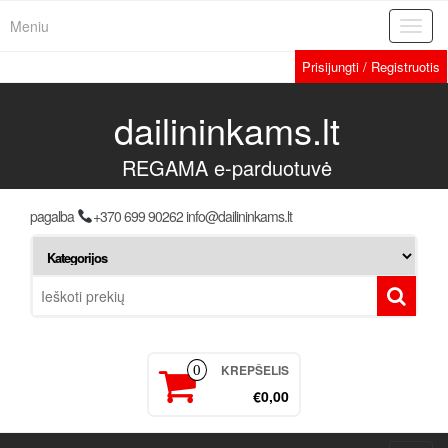
Meniu
Toggl
navig
Prisijungti / Registruotis
dailininkams.lt
REGAMA e-parduotuvė
pagalba
+370 699 90262 info@dailininkams.lt
KREPŠELIS
0
€0,00