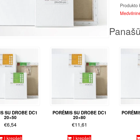
Produkto 
Medvilninė
Panašū
S SU DROBE DC1
PORĖMIS SU DROBE DC1
PORĖMI
20×50
20×80
€
6,54
€
11,61
Į krepšelį
Į krepšelį