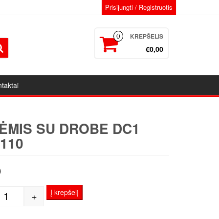
Prisijungti / Registruotis
KREPŠELIS
0
€0,00
taktai
ĖMIS SU DROBE DC1
110
0
Į krepšelį
+
produkto kiekis: Porėmis su drobe DC1 100x110