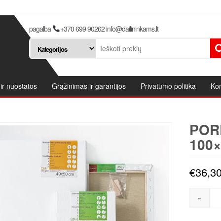
pagalba
+370 699 90262 info@dailininkams.lt
ir nuostatos
Grąžinimas ir garantijos
Privatumo politika
Kon
POR
100×
€
36,3
-