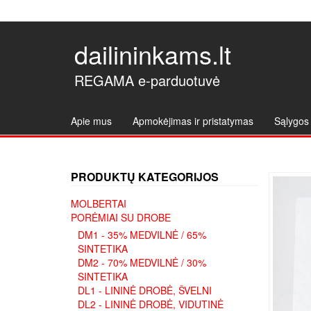
dailininkams.lt
REGAMA e-parduotuvė
Apie mus
Apmokėjimas ir pristatymas
Sąlygos 
PRODUKTŲ KATEGORIJOS
MOLBERTAI
PORĖMIAI SU DROBE
DM1 - 35% MEDVILNĖ / 65%
SINTETIKA
DM2 - 70% MEDVILNĖ / 30%
SINTETIKA
DL1 - LININĖ DROBĖ, ŠVELNI
DL2 - LININĖ DROBĖ, VIDUTINĖ