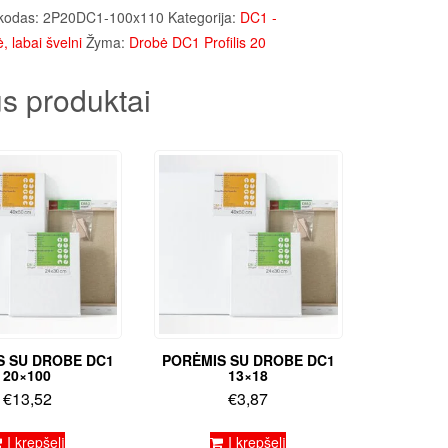
kodas:
2P20DC1-100x110
Kategorija:
DC1 -
, labai švelni
Žyma:
Drobė DC1 Profilis 20
s produktai
S SU DROBE DC1
PORĖMIS SU DROBE DC1
20×100
13×18
€
13,52
€
3,87
Į krepšelį
Į krepšelį