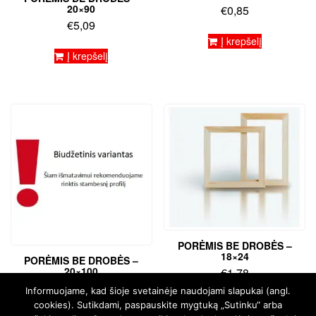
20×90
€
0,85
€
5,09
Į krepšelį
Į krepšelį
PORĖMIS BE DROBĖS –
18×24
PORĖMIS BE DROBĖS –
20×100
€
1,78
€
5,51
Informuojame, kad šioje svetainėje naudojami slapukai (angl.
Į krepšelį
cookies). Sutikdami, paspauskite mygtuką „Sutinku“ arba