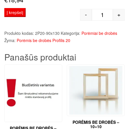
Į krepšelį
-
+
produkto kiek
Produkto kodas:
2P20-90x130
Kategorija:
Porėmiai be drobės
Žyma:
Porėmis be drobės Profilis 20
Panašūs produktai
PORĖMIS BE DROBĖS –
10×10
PORĖMIS BE DROBĖS –