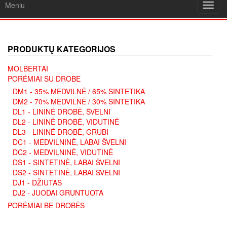
Meniu
Toggl
navig
PRODUKTŲ KATEGORIJOS
MOLBERTAI
PORĖMIAI SU DROBE
DM1 - 35% MEDVILNĖ / 65% SINTETIKA
DM2 - 70% MEDVILNĖ / 30% SINTETIKA
DL1 - LININĖ DROBĖ, ŠVELNI
DL2 - LININĖ DROBĖ, VIDUTINĖ
DL3 - LININĖ DROBĖ, GRUBI
DC1 - MEDVILNINĖ, LABAI ŠVELNI
DC2 - MEDVILNINĖ, VIDUTINĖ
DS1 - SINTETINĖ, LABAI ŠVELNI
DS2 - SINTETINĖ, LABAI ŠVELNI
DJ1 - DŽIUTAS
DJ2 - JUODAI GRUNTUOTA
PORĖMIAI BE DROBĖS