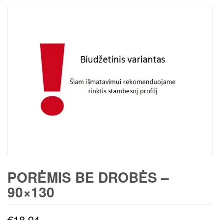
PORĖMIS BE DROBĖS –
90×130
€
18,94