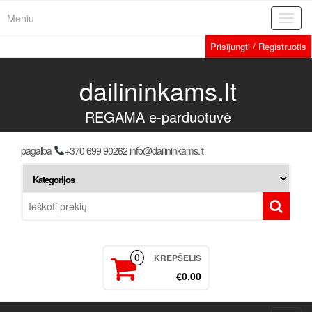
Meniu
Toggl
navig
Prisijungti / Registruotis
dailininkams.lt
REGAMA e-parduotuvė
pagalba
+370 699 90262 info@dailininkams.lt
KREPŠELIS
0
€0,00