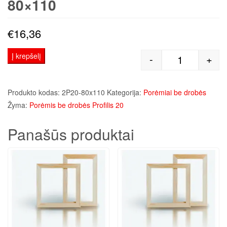
80×110
€
16,36
Į krepšelį
-
+
produkto kiek
Produkto kodas:
2P20-80x110
Kategorija:
Porėmiai be drobės
Žyma:
Porėmis be drobės Profilis 20
Panašūs produktai