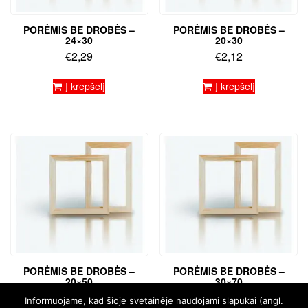
PORĖMIS BE DROBĖS –
PORĖMIS BE DROBĖS –
24×30
20×30
€
2,29
€
2,12
Į krepšelį
Į krepšelį
PORĖMIS BE DROBĖS –
PORĖMIS BE DROBĖS –
20×50
30×70
€
2,97
€
4,24
Informuojame, kad šioje svetainėje naudojami slapukai (angl.