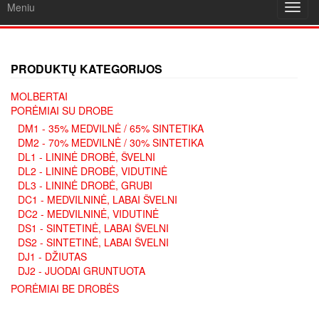
Meniu
Toggl
navig
PRODUKTŲ KATEGORIJOS
MOLBERTAI
PORĖMIAI SU DROBE
DM1 - 35% MEDVILNĖ / 65% SINTETIKA
DM2 - 70% MEDVILNĖ / 30% SINTETIKA
DL1 - LININĖ DROBĖ, ŠVELNI
DL2 - LININĖ DROBĖ, VIDUTINĖ
DL3 - LININĖ DROBĖ, GRUBI
DC1 - MEDVILNINĖ, LABAI ŠVELNI
DC2 - MEDVILNINĖ, VIDUTINĖ
DS1 - SINTETINĖ, LABAI ŠVELNI
DS2 - SINTETINĖ, LABAI ŠVELNI
DJ1 - DŽIUTAS
DJ2 - JUODAI GRUNTUOTA
PORĖMIAI BE DROBĖS