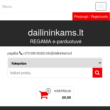
Meniu
Toggl
navig
Prisijungti / Registruotis
dailininkams.lt
REGAMA e-parduotuvė
pagalba
+370 699 90262 info@dailininkams.lt
KREPŠELIS
0
€0,00