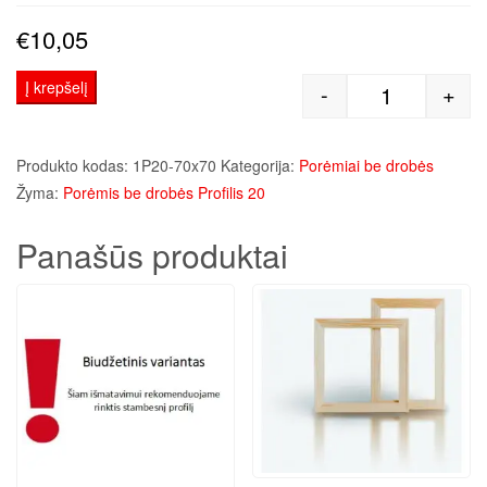
€
10,05
Į krepšelį
-
+
produkto kiek
Produkto kodas:
1P20-70x70
Kategorija:
Porėmiai be drobės
Žyma:
Porėmis be drobės Profilis 20
Panašūs produktai