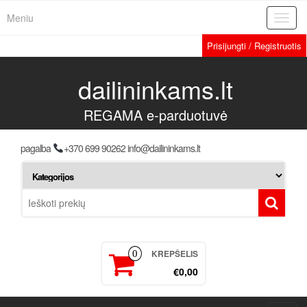
Meniu
Toggl
navig
Prisijungti / Registruotis
dailininkams.lt
REGAMA e-parduotuvė
pagalba
+370 699 90262 info@dailininkams.lt
KREPŠELIS
0
€0,00