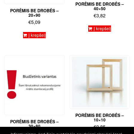
PORĖMIS BE DROBĖS –
40×50
PORĖMIS BE DROBĖS –
20×90
€
3,82
€
5,09
Į krepšelį
Į krepšelį
PORĖMIS BE DROBĖS –
10×10
PORĖMIS BE DROBĖS –
30×80
€
0,85
€
5,30