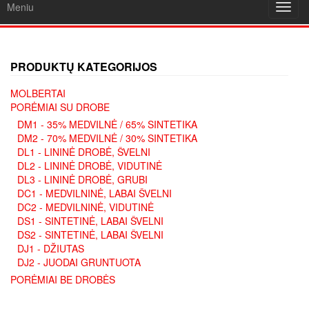
Meniu
Toggl
navig
PRODUKTŲ KATEGORIJOS
MOLBERTAI
PORĖMIAI SU DROBE
DM1 - 35% MEDVILNĖ / 65% SINTETIKA
DM2 - 70% MEDVILNĖ / 30% SINTETIKA
DL1 - LININĖ DROBĖ, ŠVELNI
DL2 - LININĖ DROBĖ, VIDUTINĖ
DL3 - LININĖ DROBĖ, GRUBI
DC1 - MEDVILNINĖ, LABAI ŠVELNI
DC2 - MEDVILNINĖ, VIDUTINĖ
DS1 - SINTETINĖ, LABAI ŠVELNI
DS2 - SINTETINĖ, LABAI ŠVELNI
DJ1 - DŽIUTAS
DJ2 - JUODAI GRUNTUOTA
PORĖMIAI BE DROBĖS