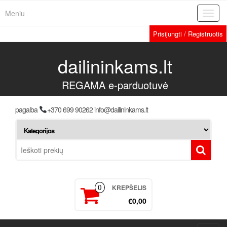
Meniu
Toggl
navig
Prisijungti / Registruotis
dailininkams.lt
REGAMA e-parduotuvė
pagalba
+370 699 90262 info@dailininkams.lt
KREPŠELIS
0
€0,00