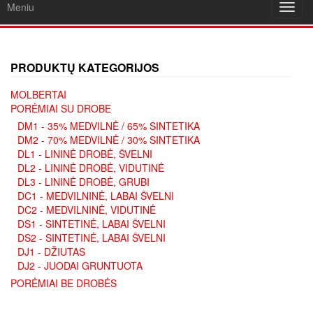
Meniu
Toggl
navig
PRODUKTŲ KATEGORIJOS
MOLBERTAI
PORĖMIAI SU DROBE
DM1 - 35% MEDVILNĖ / 65% SINTETIKA
DM2 - 70% MEDVILNĖ / 30% SINTETIKA
DL1 - LININĖ DROBĖ, ŠVELNI
DL2 - LININĖ DROBĖ, VIDUTINĖ
DL3 - LININĖ DROBĖ, GRUBI
DC1 - MEDVILNINĖ, LABAI ŠVELNI
DC2 - MEDVILNINĖ, VIDUTINĖ
DS1 - SINTETINĖ, LABAI ŠVELNI
DS2 - SINTETINĖ, LABAI ŠVELNI
DJ1 - DŽIUTAS
DJ2 - JUODAI GRUNTUOTA
PORĖMIAI BE DROBĖS