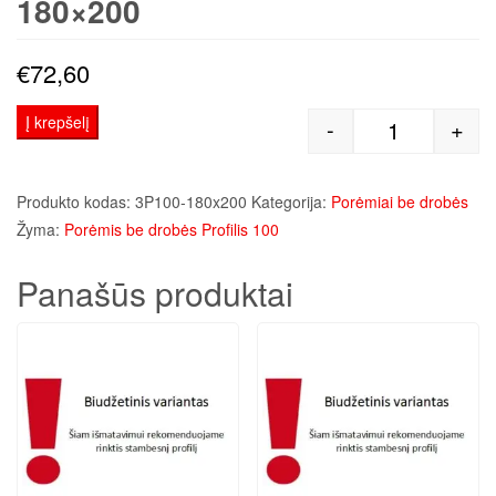
180×200
€
72,60
Į krepšelį
-
+
produkto kiek
Produkto kodas:
3P100-180x200
Kategorija:
Porėmiai be drobės
Žyma:
Porėmis be drobės Profilis 100
Panašūs produktai