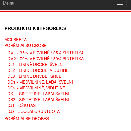
Meniu
Toggl
navig
PRODUKTŲ KATEGORIJOS
MOLBERTAI
PORĖMIAI SU DROBE
DM1 - 35% MEDVILNĖ / 65% SINTETIKA
DM2 - 70% MEDVILNĖ / 30% SINTETIKA
DL1 - LININĖ DROBĖ, ŠVELNI
DL2 - LININĖ DROBĖ, VIDUTINĖ
DL3 - LININĖ DROBĖ, GRUBI
DC1 - MEDVILNINĖ, LABAI ŠVELNI
DC2 - MEDVILNINĖ, VIDUTINĖ
DS1 - SINTETINĖ, LABAI ŠVELNI
DS2 - SINTETINĖ, LABAI ŠVELNI
DJ1 - DŽIUTAS
DJ2 - JUODAI GRUNTUOTA
PORĖMIAI BE DROBĖS