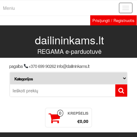
Meniu
Toggl
navig
Prisijungti / Registruotis
dailininkams.lt
REGAMA e-parduotuvė
pagalba
+370 699 90262 info@dailininkams.lt
KREPŠELIS
0
€0,00