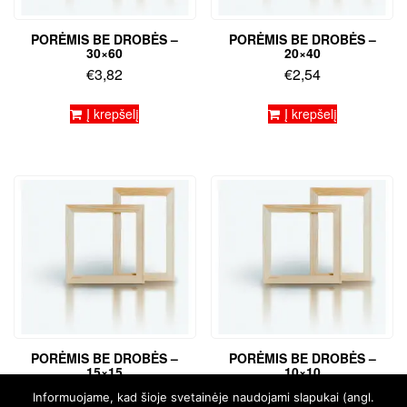
PORĖMIS BE DROBĖS –
PORĖMIS BE DROBĖS –
30×60
20×40
€
3,82
€
2,54
Į krepšelį
Į krepšelį
PORĖMIS BE DROBĖS –
PORĖMIS BE DROBĖS –
15×15
10×10
€
1,27
€
0,85
Informuojame, kad šioje svetainėje naudojami slapukai (angl.