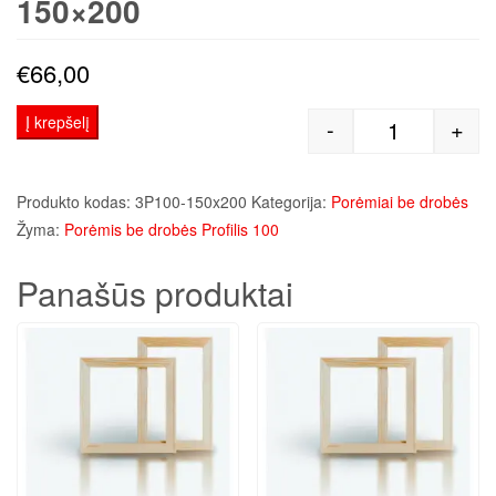
150×200
€
66,00
Į krepšelį
-
+
produkto kiek
Produkto kodas:
3P100-150x200
Kategorija:
Porėmiai be drobės
Žyma:
Porėmis be drobės Profilis 100
Panašūs produktai