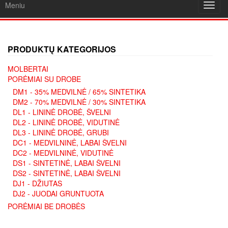
Meniu
Toggl
navig
PRODUKTŲ KATEGORIJOS
MOLBERTAI
PORĖMIAI SU DROBE
DM1 - 35% MEDVILNĖ / 65% SINTETIKA
DM2 - 70% MEDVILNĖ / 30% SINTETIKA
DL1 - LININĖ DROBĖ, ŠVELNI
DL2 - LININĖ DROBĖ, VIDUTINĖ
DL3 - LININĖ DROBĖ, GRUBI
DC1 - MEDVILNINĖ, LABAI ŠVELNI
DC2 - MEDVILNINĖ, VIDUTINĖ
DS1 - SINTETINĖ, LABAI ŠVELNI
DS2 - SINTETINĖ, LABAI ŠVELNI
DJ1 - DŽIUTAS
DJ2 - JUODAI GRUNTUOTA
PORĖMIAI BE DROBĖS