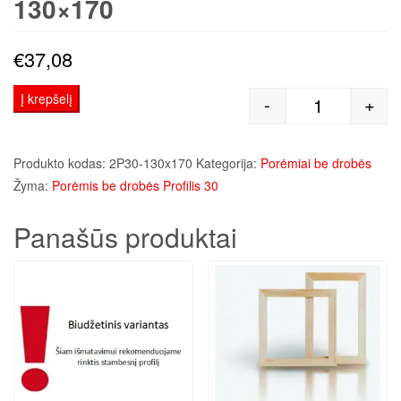
130×170
€
37,08
Į krepšelį
-
+
produkto kiek
Produkto kodas:
2P30-130x170
Kategorija:
Porėmiai be drobės
Žyma:
Porėmis be drobės Profilis 30
Panašūs produktai