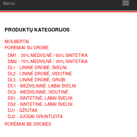
Meniu
Toggl
navig
PRODUKTŲ KATEGORIJOS
MOLBERTAI
PORĖMIAI SU DROBE
DM1 - 35% MEDVILNĖ / 65% SINTETIKA
DM2 - 70% MEDVILNĖ / 30% SINTETIKA
DL1 - LININĖ DROBĖ, ŠVELNI
DL2 - LININĖ DROBĖ, VIDUTINĖ
DL3 - LININĖ DROBĖ, GRUBI
DC1 - MEDVILNINĖ, LABAI ŠVELNI
DC2 - MEDVILNINĖ, VIDUTINĖ
DS1 - SINTETINĖ, LABAI ŠVELNI
DS2 - SINTETINĖ, LABAI ŠVELNI
DJ1 - DŽIUTAS
DJ2 - JUODAI GRUNTUOTA
PORĖMIAI BE DROBĖS