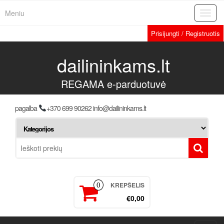
Meniu
Toggl
navig
Prisijungti / Registruotis
dailininkams.lt
REGAMA e-parduotuvė
pagalba
+370 699 90262 info@dailininkams.lt
KREPŠELIS
0
€0,00