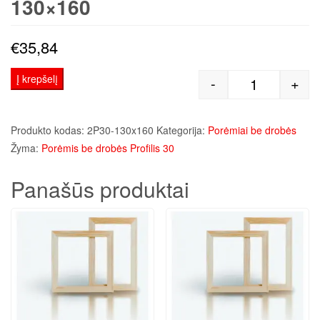
130×160
€
35,84
Į krepšelį
-
+
produkto kiek
Produkto kodas:
2P30-130x160
Kategorija:
Porėmiai be drobės
Žyma:
Porėmis be drobės Profilis 30
Panašūs produktai