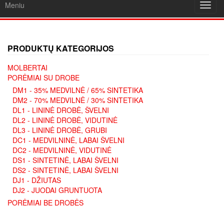
Meniu
Toggl
navig
PRODUKTŲ KATEGORIJOS
MOLBERTAI
PORĖMIAI SU DROBE
DM1 - 35% MEDVILNĖ / 65% SINTETIKA
DM2 - 70% MEDVILNĖ / 30% SINTETIKA
DL1 - LININĖ DROBĖ, ŠVELNI
DL2 - LININĖ DROBĖ, VIDUTINĖ
DL3 - LININĖ DROBĖ, GRUBI
DC1 - MEDVILNINĖ, LABAI ŠVELNI
DC2 - MEDVILNINĖ, VIDUTINĖ
DS1 - SINTETINĖ, LABAI ŠVELNI
DS2 - SINTETINĖ, LABAI ŠVELNI
DJ1 - DŽIUTAS
DJ2 - JUODAI GRUNTUOTA
PORĖMIAI BE DROBĖS