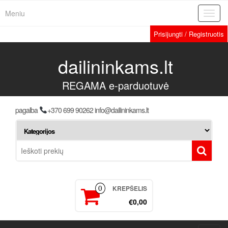
Meniu
Toggl
navig
Prisijungti / Registruotis
dailininkams.lt
REGAMA e-parduotuvė
pagalba
+370 699 90262 info@dailininkams.lt
KREPŠELIS
0
€0,00