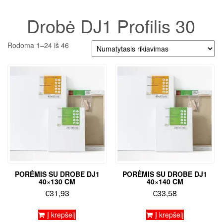
Drobė DJ1 Profilis 30
Rodoma 1–24 iš 46
PORĖMIS SU DROBE DJ1
PORĖMIS SU DROBE DJ1
40×130 CM
40×140 CM
€
31,93
€
33,58
Į krepšelį
Į krepšelį